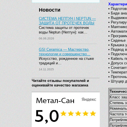
Характер
• Подгото
Новости
• Биде ана
• Выдвижн
СИСТЕМА НЕПТУН | NEPTUN —
• Регулир
ЗАЩИТА ОТ ПРОТЕЧЕК ВОДЫ
• Маятник
Система защиты от протечек
• Автомат
воды Neptun (Нептун): как…
• Програм
06.06.2026
• Сиденье
• Крышка у
GSI Ceramica — Мастерство,
• Подвод 
технологии и совершенство…
• Подключ
Искусство, рожденное на стыке
• Кабель 
традиций и…
• Допуск с
• Сочетает
14.11.2025
• Темпера
• Проточн
Читайте отзывы покупателей и
• Штуцер 
оценивайте качество магазина
Техничес
Класс за
Степень 
Номиналь
Частота т
Потребля
Потребля