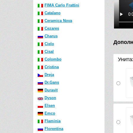
FIMA Carlo Frattini
Catalano
Ceramica Nova
Cezares
Charus
Дополн
Cielo
Cisal
Унита
Colombo
Cristina
Dreja
Dr.Gans
Duravit
Dyson
Elsen
Emco
Flaminia
Florentina