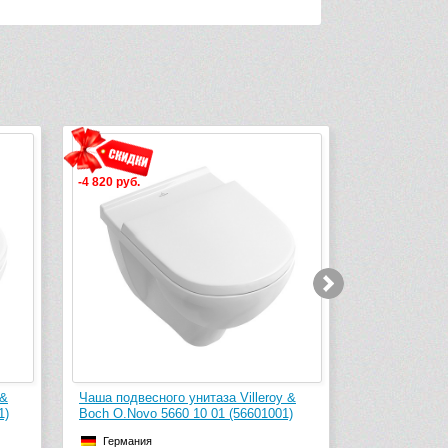
-4 820 руб.
-11 740 руб.
 &
Чаша подвесного унитаза Villeroy &
Чаша подвесн
1)
Boch O.Novo 5660 10 01 (56601001)
Boch O.Novo 
без смывног
Германия