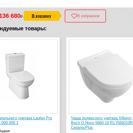
136 680
р.
В корзину
В избранное
ндуемые товары:
польного унитаза Laufen Pro
Чаша подвесного унитаза Villeroy
8.000.000.1
Boch O.Novo 5660 10 R1 (566010R
CeramicPlus
йцария