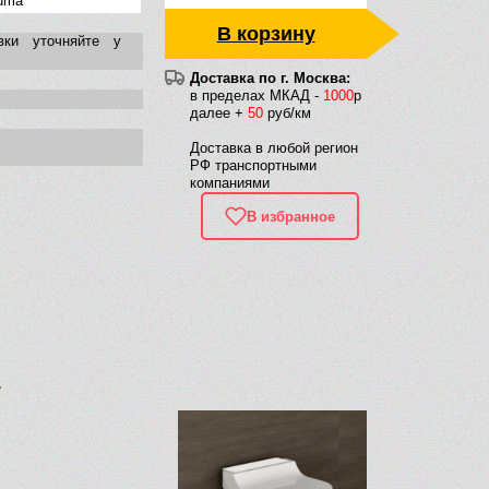
uma
В корзину
вки уточняйте у
Доставка по г. Москва:
в пределах МКАД -
1000
р
далее +
50
руб/км
Доставка в любой регион
РФ транспортными
компаниями
В избранное
1