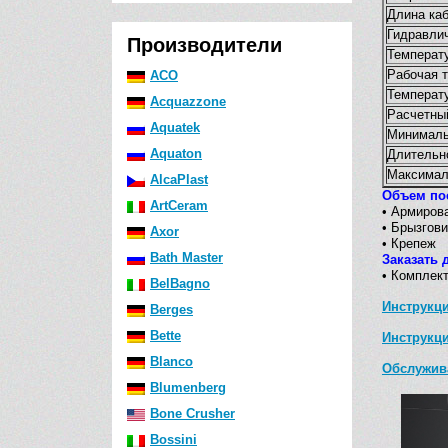
Длина ка
Гидравли
Производители
Температу
Рабочая 
ACO
Температу
Acquazzone
Расчетны
Aquatek
Минималь
Aquaton
Длительн
Максималь
AlcaPlast
Объем по
ArtCeram
• Армирова
• Брызгови
Axor
• Крепеж
Bath Master
Заказать 
• Комплек
BelBagno
Инструкц
Berges
Bette
Инструкц
Blanco
Обслужив
Blumenberg
Bone Crusher
Bossini