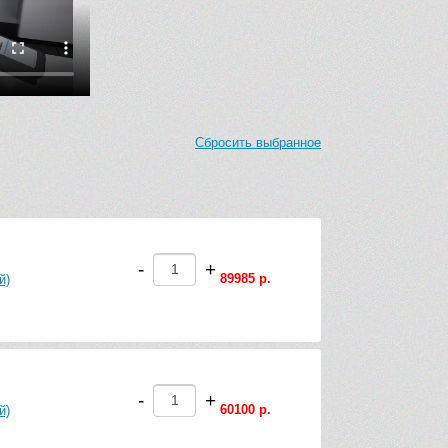
Сбросить выбранное
-
+
89985 р.
й)
-
+
60100 р.
й)