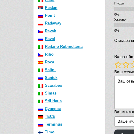
Плохо
Pestan
Point
Ужасно
Radaway
Ravak
Raval
Отзывов е
Reitano Rubinetteria
Riho
Ваша общ
Roca
Salini
Ваш отзы
Santek
Scarabeo
Simas
Stil Haus
Сунержа
Ваше имя
TECE
Terminus
Timo