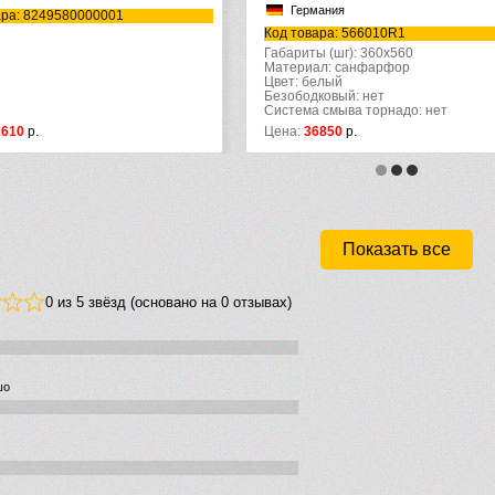
Германия
ара: 8249580000001
Код товара: 566010R1
Габариты (шг): 360x560
Материал: санфарфор
Цвет: белый
Безободковый: нет
Система смыва торнадо: нет
1610
р.
Цена:
36850
р.
Показать все
0 из 5 звёзд (основано на 0 отзывах)
шо