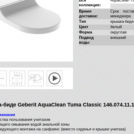
Вся
AquaClean T
коллекция:
Время
Срок поста
доставки:
менеджера
Тип
крышка-биде
Цвет
белый
Форма
округлая
Подвод
внешний
воды
биде Geberit AquaClean Tuma Classic 146.074.11.
менения
бства пользования унитазом
ящего омывания водой анальной зоны
ледующего монтажа на санфаянс (вместо сиденья и крышки унитаза)