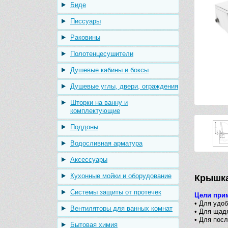
Биде
Писсуары
Раковины
Полотенцесушители
Душевые кабины и боксы
Душевые углы, двери, ограждения
Шторки на ванну и
комплектующие
Поддоны
Водосливная арматура
Аксессуары
Кухонные мойки и оборудование
Крышка-
Системы защиты от протечек
Цели при
• Для удо
Вентиляторы для ванных комнат
• Для щад
• Для пос
Бытовая химия