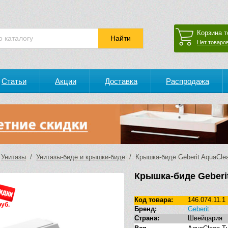
Корзина т
Нет товаров
Статьи
Акции
Доставка
Распродажа
/
Унитазы
/
Унитазы-биде и крышки-биде
/ Крышка-биде Geberit AquaClea
Крышка-биде Geberit
Код товара:
146.074.11.1
руб.
Бренд:
Geberit
Страна:
Швейцария