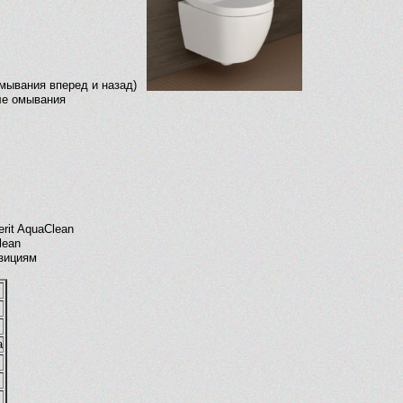
мывания вперед и назад)
ле омывания
rit AquaClean
lean
озициям
а