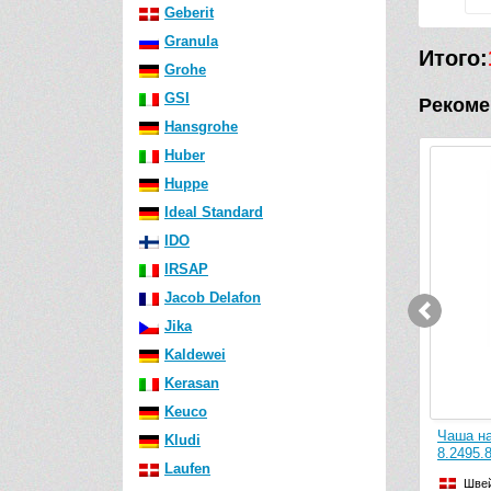
Geberit
Granula
Итого:
Grohe
GSI
Рекоме
Hansgrohe
Huber
Huppe
-17 840 руб.
Ideal Standard
IDO
IRSAP
Jacob Delafon
Jika
Kaldewei
Kerasan
Keuco
ufen Pro
Чаша подвесного унитаза Laufen Pro
Чаша на
Kludi
New 8.2096.6.000.000.1 (безободковая
8.2495.
Laufen
Rimless)
Шве