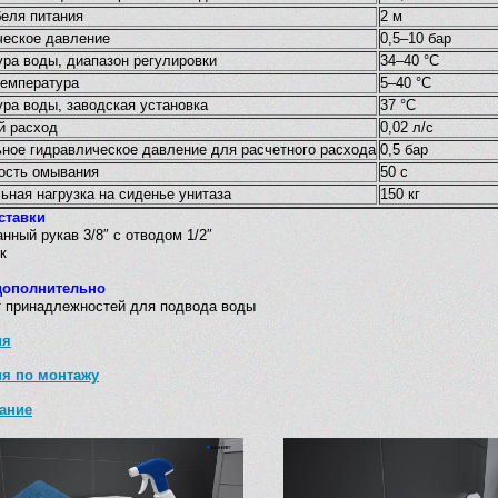
беля питания
2 м
ческое давление
0,5–10 бар
ра воды, диапазон регулировки
34–40 °C
температура
5–40 °C
ра воды, заводская установка
37 °C
й расход
0,02 л/с
ное гидравлическое давление для расчетного расхода
0,5 бар
ость омывания
50 с
ная нагрузка на сиденье унитаза
150 кг
ставки
нный рукав 3/8″ с отводом 1/2″
к
дополнительно
т принадлежностей для подвода воды
ия
ия по монтажу
ание