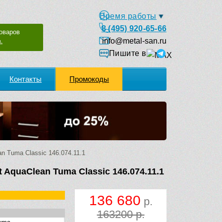
Время работы
8 (495) 920-65-66
оваров
info@metal-san.ru
.
Пишите в
Контакты
Промокоды
n Tuma Classic 146.074.11.1
 AquaClean Tuma Classic 146.074.11.1
136 680
р.
163200 р.