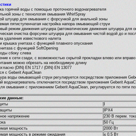
истики
вка горячей воды с помощью проточного водонагревателя
льной зоны с технология омывания WhirlSpray
ой штуцер для омывания с форсункой для анальной зоны
уемая пятиступенчатая настройка напора омывающей струи
овый режим движения штуцера (автоматические движения штуцера для о
ическая очистка форсунки штуцера для омывания чистой водой до и пос
ма удаления известкового налета
 и крышка унитаза с функцией плавного опускания
нитаза с функцией SoftOpening
воды сбоку слева
ение к сети сзади, с возможностью скрытой прокладки влево или вправо
питания можно обрезать на необходимую длину
огласно (DIN) EN 1717 / (DIN) EN 13077
ся с Geberit AquaClean
тура воды омывающей струи регулируется посредством приложения Gebe
ый водонагреватель отключается посредством приложения Geberit AquaC
для омывания с приложением Geberit AquaClean, регулируется по пяти п
кие данные:
щиты
I
защиты
IPX4
ное напряжение
230 В перем. ток
ока
50 Гц
емая мощность
2000 Вт
емая мощность в режиме ожидания
≤ 0,5 Вт