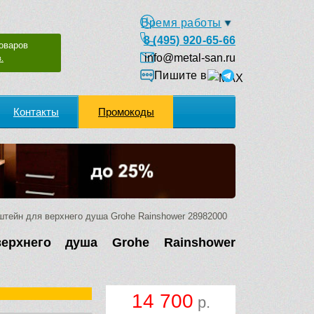
Время работы
8 (495) 920-65-66
оваров
info@metal-san.ru
.
Пишите в
Контакты
Промокоды
тейн для верхнего душа Grohe Rainshower 28982000
ерхнего душа Grohe Rainshower
14 700
р.