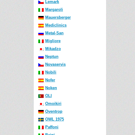
Lemark
Margaroli
Mauersberger
Mediclinics
Metal-San
Migliore
Mikadzo
Neptun
Novaservis
Nobili
Nofer
Noken
OLI
Omoikiri
Oventrop
OWL 1975
Paffoni
Paini