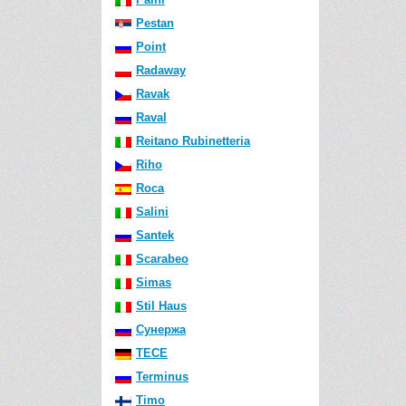
Pestan
Point
Radaway
Ravak
Raval
Reitano Rubinetteria
Riho
Roca
Salini
Santek
Scarabeo
Simas
Stil Haus
Сунержа
TECE
Terminus
Timo