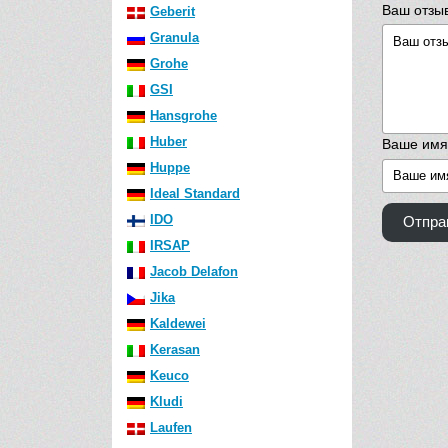
Ваш отзы
Geberit
Granula
Grohe
GSI
Hansgrohe
Huber
Ваше имя
Huppe
Ideal Standard
IDO
Отпра
IRSAP
Jacob Delafon
Jika
Kaldewei
Kerasan
Keuco
Kludi
Laufen