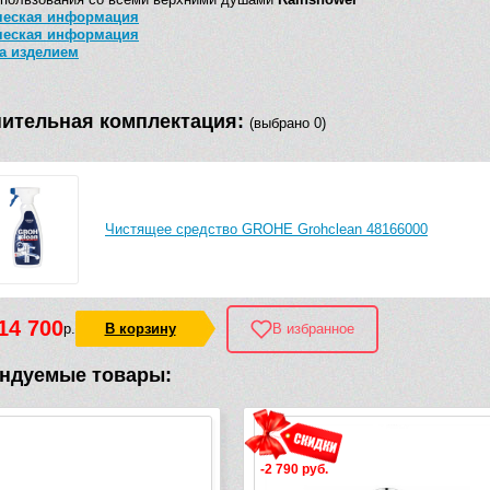
ческая информация
ческая информация
за изделием
ительная комплектация:
(выбрано 0)
Чистящее средство GROHE Grohclean 48166000
14 700
р.
В корзину
В избранное
ндуемые товары:
-2 790 руб.