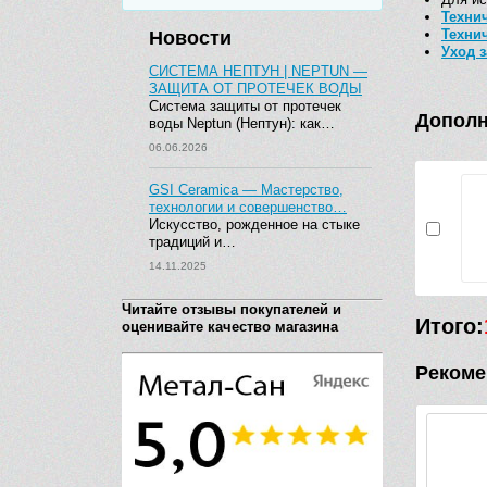
Техни
Техни
Новости
Уход 
СИСТЕМА НЕПТУН | NEPTUN —
ЗАЩИТА ОТ ПРОТЕЧЕК ВОДЫ
Система защиты от протечек
Дополн
воды Neptun (Нептун): как…
06.06.2026
GSI Ceramica — Мастерство,
технологии и совершенство…
Искусство, рожденное на стыке
традиций и…
14.11.2025
Читайте отзывы покупателей и
Итого:
оценивайте качество магазина
Рекоме
Видео