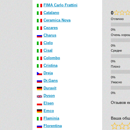
FIMA Carlo Frattini
0
Catalano
Отлично
Ceramica Nova
Cezares
Очень хоро
Charus
Cielo
Cisal
Средне
Colombo
Cristina
Плохо
Dreja
Dr.Gans
Ужасно
Duravit
Dyson
Отзывов е
Elsen
Emco
Ваша общ
Flaminia
Florentina