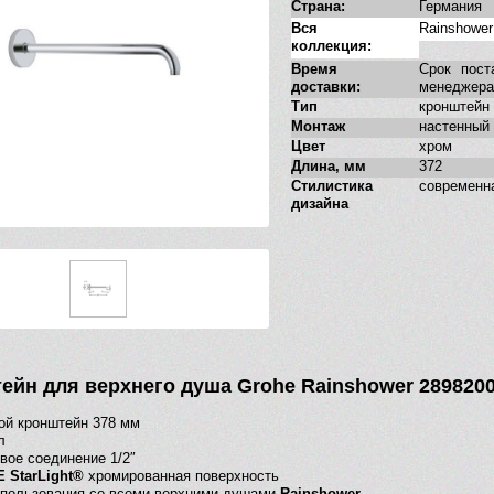
Страна:
Германия
Вся
Rainshower
коллекция:
Время
Срок пост
доставки:
менеджера
Тип
кронштейн
Монтаж
настенный
Цвет
хром
Длина, мм
372
Стилистика
современн
дизайна
ейн для верхнего душа Grohe Rainshower 289820
ой кронштейн 378 мм
л
вое соединение 1/2″
 StarLight®
хромированная поверхность
пользования со всеми верхними душами
Rainshower