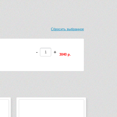
Сбросить выбранное
-
+
3040 р.