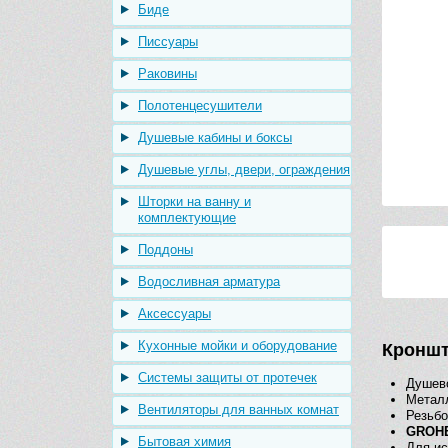
Биде
Писсуары
Раковины
Полотенцесушители
Душевые кабины и боксы
Душевые углы, двери, ограждения
Шторки на ванну и
комплектующие
Поддоны
Водосливная арматура
Аксессуары
Кухонные мойки и оборудование
Кроншт
Системы защиты от протечек
Душев
Метал
Вентиляторы для ванных комнат
Резьбо
GROHE
Бытовая химия
Для ис