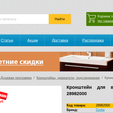
Корзина т
Нет товаров
Статьи
Акции
Доставка
Распродажа
/
Душевая программа
/
Кронштейны, держатели, подсоединения
/ Кронш
Кронштейн для в
28982000
уб.
Код товара:
28982000
Бренд:
Grohe