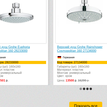
a
Верхний душ Grohe Rainshower
Верхни
Cosmopolitan 160 27134000
Mono 2
Германия
Гер
Код товара: 27134000
Код то
Габариты (шг): 160x160
Габарит
Материал: пластик
Матери
Монтаж: универсальный
Монтаж
Цвет: хром
Цвет: х
Цена:
13500
р.
16290
р.
Цена:
4
Показать все