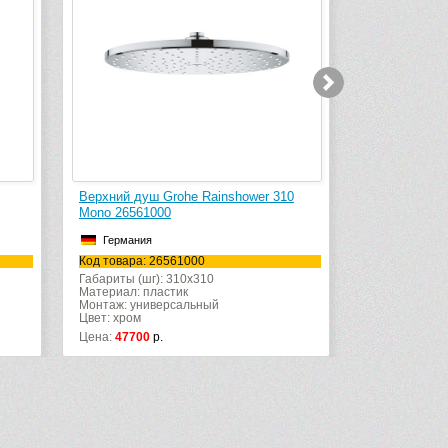
й душ Grohe Rainshower 310
Верхний душ Grohe Rainshower 3
6561000
Mono 26561LS0
мания
Германия
вара: 26561000
Код товара: 26561LS0
ы (шг): 310x310
Габариты (шг): 310x310
ал: пластик
Материал: пластик
: универсальный
Монтаж: универсальный
ром
Цвет: белый
7700
р.
Цена:
49430
р.