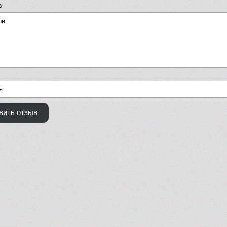
в
вить отзыв