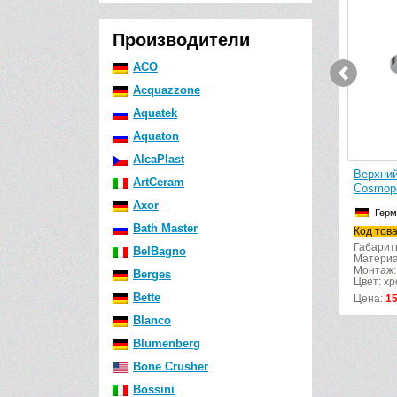
Производители
ACO
Acquazzone
Aquatek
Aquaton
AlcaPlast
истящее средство GROHE
Верхний душ Grohe Euphori
ArtCeram
rohclean 48166000
Cosmopolitan 160 28233000
Axor
Германия
Германия
Bath Master
од товара: 48166000
Код товара: 28233000
Габариты (шг): 160x160
BelBagno
Материал: пластик
Монтаж: универсальный
Berges
Цвет: хром
Bette
ена:
3040
р.
Цена:
15501
р.
Blanco
Blumenberg
Bone Crusher
Bossini