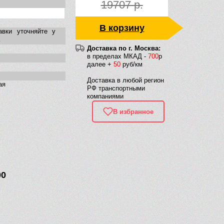
19707 р.
В корзину
авки уточняйте у
Доставка по г. Москва:
в пределах МКАД -
700
р
далее +
50
руб/км
Доставка в любой регион
ая
РФ транспортными
компаниями
В избранное
00