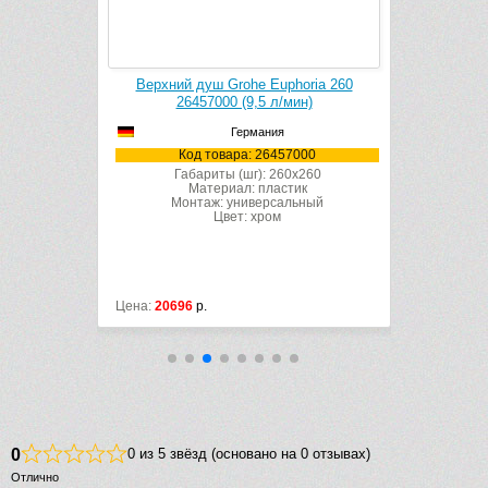
pesta 210
Верхний душ Grohe Euphoria 260
Верхний
ин)
26457000 (9,5 л/мин)
Cosmo
Германия
0000
Код товара: 26457000
Ко
x210
Габариты (шг): 260x260
Габ
ик
Материал: пластик
льный
Монтаж: универсальный
Мон
Цвет: хром
Цена:
20696
р.
Цена:
81072
0
0 из 5 звёзд (основано на 0 отзывах)
Отлично