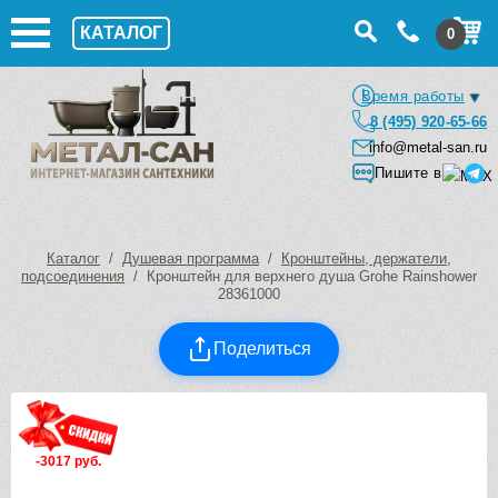
КАТАЛОГ
0
Время работы
8 (495) 920-65-66
info@metal-san.ru
Пишите в
Каталог
/
Душевая программа
/
Кронштейны, держатели,
подсоединения
/ Кронштейн для верхнего душа Grohe Rainshower
28361000
Поделиться
-3017 руб.