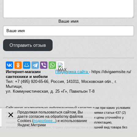
Ваше имя
Отправить отзыв
Интернет-магазин
Поддержка сайта
- https://dvigaemsite.ru/
сантехники и мебели
Тел: +7 (495) 920-65-66, Россия, 141011, Московская обл., г.
Мытищи,
ул. Коммунистическая, д. 25 «Г», Павильон Т-8
Сайт носит исключительно информационный характер и ни при каких условиях
×
Продолжая пользоваться сайтом, Вы
не является публичной офертой, определяемой положениями статьи 437 (2)
даете согласие на обработку файлов
Гражданского кодекса Российской Федерации. Наличие и цены уточняйте у
Cookies (
подробнее...
) и использование
наших операторов. Производитель вправе изменять комплектацию,
Яндекс.Метрики
технические характеристики, страну производства и внешний вид товара без
дополнительного уведомления.