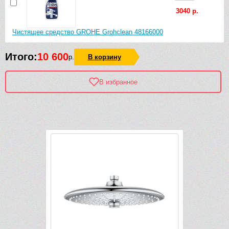
3040 р.
Чистящее средство GROHE Grohclean 48166000
Итого:
10 600
р.
В корзину
В избранное
Рек