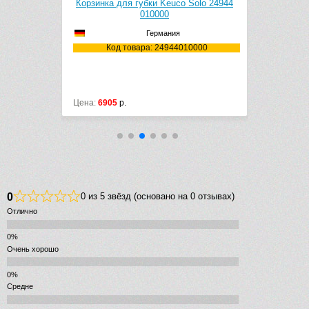
 Solo 24901
Корзинка для губки Keuco Solo 24944
Корзинк
010000
24944
Германия
10000
Код товара: 24944010000
Код
Цена:
6905
р.
Цена:
8508
р
0
0 из 5 звёзд (основано на 0 отзывах)
Отлично
Очень хорошо
Средне