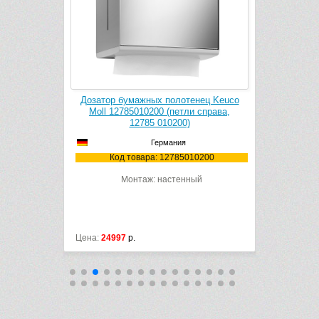
р бумажных полотенец Keuco
Смеситель для раковины Keuco Mol
 12785010200 (петли справа,
52702010000 (52702 010000)
12785 010200)
Германия
Германия
Код товара: 52702010000
Код товара: 12785010200
Монтаж: на 1 отверстие
Цвет: хром
Монтаж: настенный
4997
р.
Цена:
38108
р.