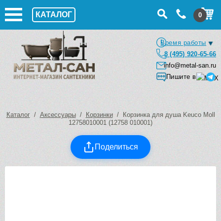
КАТАЛОГ
0
Время работы
8 (495) 920-65-66
info@metal-san.ru
Пишите в
Каталог
/
Аксессуары
/
Корзинки
/ Корзинка для душа Keuco Moll
12758010001 (12758 010001)
Поделиться