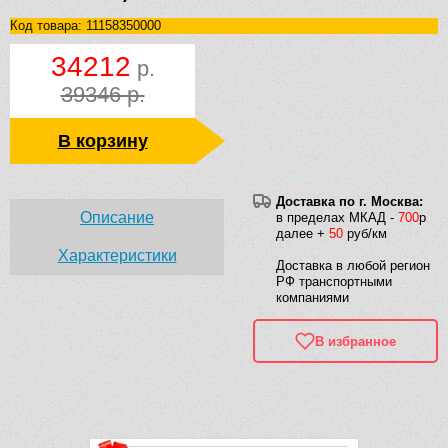
Код товара: 11158350000
34212
р.
39346 р.
В корзину
Доставка по г. Москва:
Описание
в пределах МКАД -
700
р
далее +
50
руб/км
Характеристики
Доставка в любой регион
РФ транспортными
компаниями
В избранное
Рек