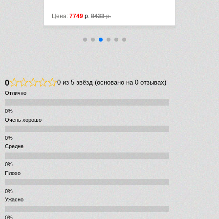
33
р.
Цена:
20717
р.
28330
р.
0
0 из 5 звёзд (основано на 0 отзывах)
Отлично
Очень хорошо
Средне
Плохо
Ужасно