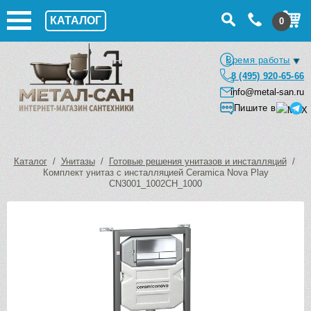
КАТАЛОГ
0
Время работы
8 (495) 920-65-66
info@metal-san.ru
Пишите в
Каталог
/
Унитазы
/
Готовые решения унитазов и инсталляций
/
Комплект унитаз с инсталляцией Ceramica Nova Play
CN3001_1002CH_1000