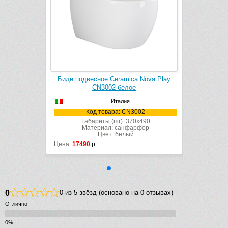
 Nova Play
Биде подвесное Ceramica Nova Play
CN3002 белое
Италия
002
Код товара: CN3002
x490
Габариты (шг): 370x490
рфор
Материал: санфарфор
Цвет: белый
Цена:
17490
р.
0
0 из 5 звёзд (основано на 0 отзывах)
Отлично