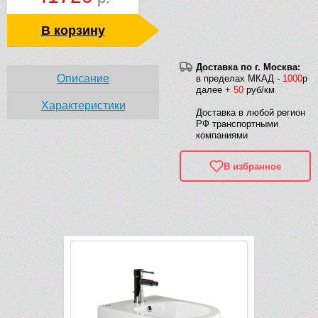
В корзину
Доставка по г. Москва:
Описание
в пределах МКАД -
1000
р
далее +
50
руб/км
Характеристики
Доставка в любой регион
РФ транспортными
компаниями
В избранное
Рек