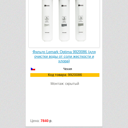
0087 (для
Фильтр Lemark Optima 9920086 (для
Фильтр Le
жесткости
очистки воды от соли жесткости и
очистки 
и привкусов)
хлора)
Чехия
087
Код товара: 9920086
К
ый
Монтаж: скрытый
Цена:
7840
р.
Цена:
5804
р