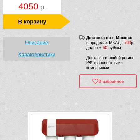
4050
р.
В корзину
Доставка по г. Москва:
Описание
в пределах МКАД -
700
р
далее +
50
руб/км
Характеристики
Доставка в любой регион
РФ транспортными
компаниями
В избранное
Рек