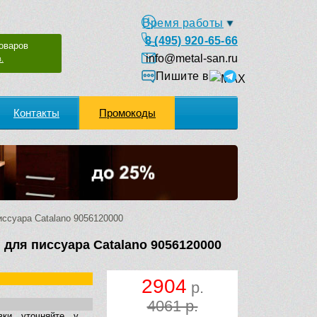
Время работы
8 (495) 920-65-66
оваров
info@metal-san.ru
.
Пишите в
Контакты
Промокоды
ссуара Catalano 9056120000
 для писсуара Catalano 9056120000
2904
р.
4061 р.
вки уточняйте у