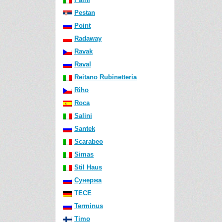
Pestan
Point
Radaway
Ravak
Raval
Reitano Rubinetteria
Riho
Roca
Salini
Santek
Scarabeo
Simas
Stil Haus
Сунержа
TECE
Terminus
Timo