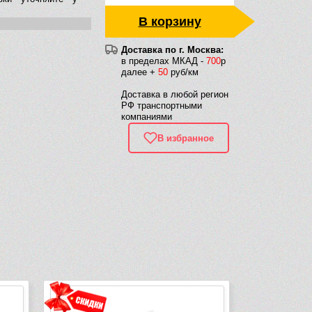
В корзину
Доставка по г. Москва:
в пределах МКАД -
700
р
далее +
50
руб/км
Доставка в любой регион
РФ транспортными
компаниями
В избранное