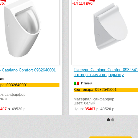
уб.
-14 114 руб.
Писсуар Catalano Comfort 093254
 Catalano Comfort 0932640001
с отверстиями под крышку
ия
Италия
ара: 0932640001
Код товара: 0932541001
л: санфарфор
елый
Материал: санфарфор
Цвет: белый
5407
р.
49520
р.
Цена:
35407
р.
49520
р.