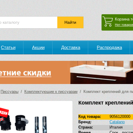
Корзина т
Нет товаров
Статьи
Акции
Доставка
Распродажа
/
Писсуары
/
Комплектующие к писсуарам
/ Комплект креплений для пи
Комплект креплений
Код товара:
9056120000
уб.
Бренд:
Catalano
Страна:
Италия
Время
Срок поста