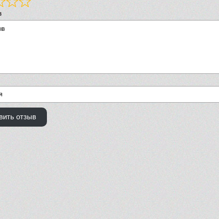
в
вить отзыв