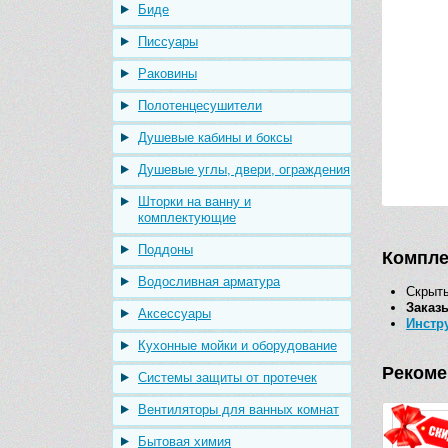
Биде
Писсуары
Раковины
Полотенцесушители
Душевые кабины и боксы
Душевые углы, двери, ограждения
Шторки на ванну и
комплектующие
Поддоны
Компле
Водосливная арматура
Скрыты
Заказ
Аксессуары
Инстр
Кухонные мойки и оборудование
Рекоме
Системы защиты от протечек
Вентиляторы для ванных комнат
Бытовая химия