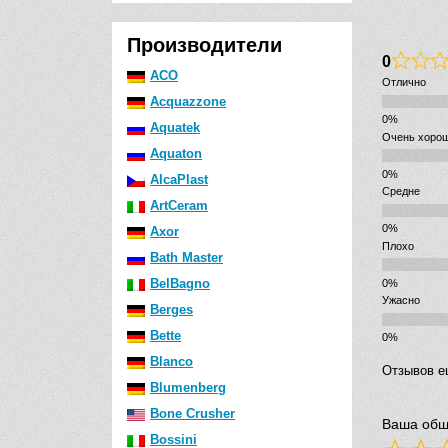
Производители
0
ACO
Отлично
Acquazzone
Aquatek
Очень хоро
Aquaton
AlcaPlast
Средне
ArtCeram
Axor
Плохо
Bath Master
BelBagno
Ужасно
Berges
Bette
Blanco
Отзывов е
Blumenberg
Bone Crusher
Ваша общ
Bossini