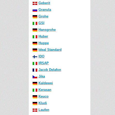
Geberit
Granula
Grohe
GSI
Hansgrohe
Huber
Huppe
Ideal Standard
IDO
IRSAP
Jacob Delafon
Jika
Kaldewei
Kerasan
Keuco
Kludi
Laufen