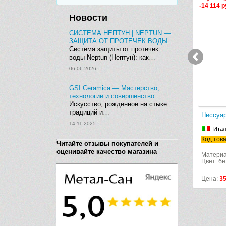
-14 114 р
Новости
СИСТЕМА НЕПТУН | NEPTUN —
ЗАЩИТА ОТ ПРОТЕЧЕК ВОДЫ
Система защиты от протечек
воды Neptun (Нептун): как…
06.06.2026
GSI Ceramica — Мастерство,
технологии и совершенство…
Искусство, рожденное на стыке
традиций и…
Писсуар
14.11.2025
Итал
Код тов
Читайте отзывы покупателей и
оценивайте качество магазина
Материа
Цвет: б
Цена:
3