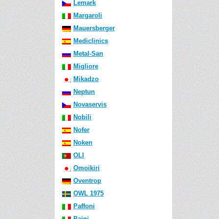
Lemark
Margaroli
Mauersberger
Mediclinics
Metal-San
Migliore
Mikadzo
Neptun
Novaservis
Nobili
Nofer
Noken
OLI
Omoikiri
Oventrop
OWL 1975
Paffoni
Paini