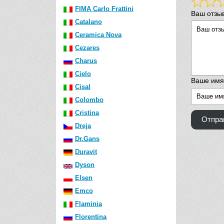
FIMA Carlo Frattini
Ваш отзы
Catalano
Ceramica Nova
Cezares
Charus
Cielo
Ваше имя
Cisal
Colombo
Cristina
Отпра
Dreja
Dr.Gans
Duravit
Dyson
Elsen
Emco
Flaminia
Florentina