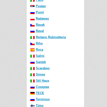
Pestan
Point
Radaway
Ravak
Raval
Reitano Rubinetteria
Riho
Roca
Salini
Santek
Scarabeo
Simas
Stil Haus
Сунержа
TECE
Terminus
Timo