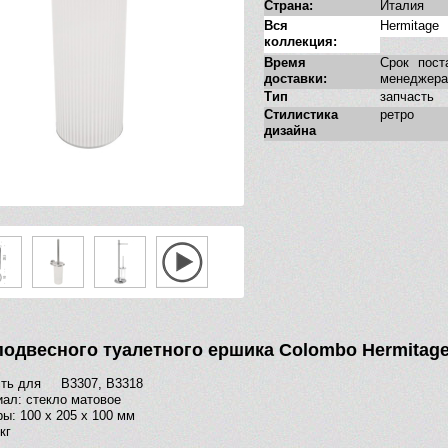
Страна:
Италия
Вся
Hermitage
коллекция:
Время
Срок пост
доставки:
менеджера
Тип
запчасть
Стилистика
ретро
дизайна
подвесного туалетного ершика Colombo Hermitage
сть для B3307, B3318
ал: стекло матовое
ы: 100 х 205 х 100 мм
кг