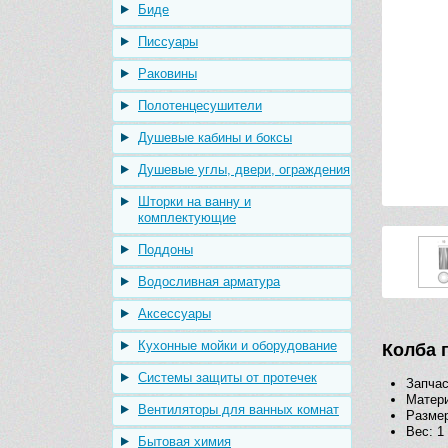
Биде
Писсуары
Раковины
Полотенцесушители
Душевые кабины и боксы
Душевые углы, двери, ограждения
Шторки на ванну и
комплектующие
Поддоны
Водосливная арматура
Аксессуары
Кухонные мойки и оборудование
Колба 
Системы защиты от протечек
Запча
Матери
Вентиляторы для ванных комнат
Размер
Вес: 1 
Бытовая химия