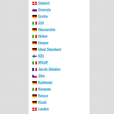
Geberit
Granula
Grohe
GSI
Hansgrohe
Huber
Huppe
Ideal Standard
IDO
IRSAP
Jacob Delafon
Jika
Kaldewei
Kerasan
Keuco
Kludi
Laufen