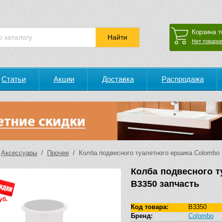
Корзина т
Нет товаров
Статьи
Акции
Доставка
Распродажа
/
Аксессуары
/
Прочее
/ Колба подвесного туалетного ершика Colombo 
Колба подвесного т
B3350 запчасть
уб.
Код товара:
B3350
Бренд:
Colombo