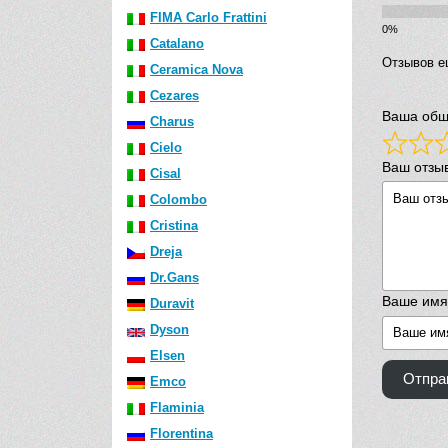
FIMA Carlo Frattini
Catalano
Отзывов е
Ceramica Nova
Cezares
Ваша общ
Charus
Cielo
Ваш отзы
Cisal
Colombo
Cristina
Dreja
Dr.Gans
Ваше имя
Duravit
Dyson
Elsen
Отпра
Emco
Flaminia
Florentina