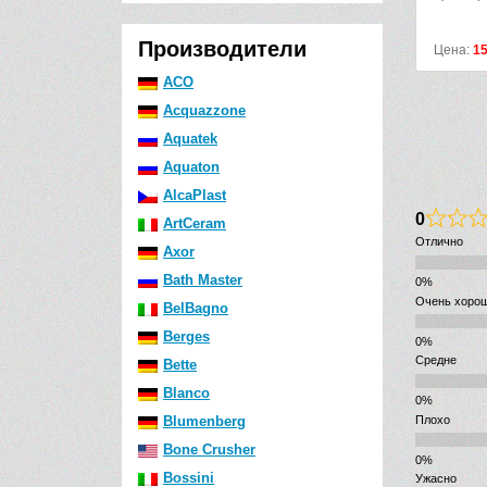
Производители
Цена:
1497
р.
Цена:
1556
ACO
Acquazzone
Aquatek
Aquaton
AlcaPlast
0
ArtCeram
Отлично
Axor
Bath Master
Очень хоро
BelBagno
Berges
Средне
Bette
Blanco
Плохо
Blumenberg
Bone Crusher
Bossini
Ужасно