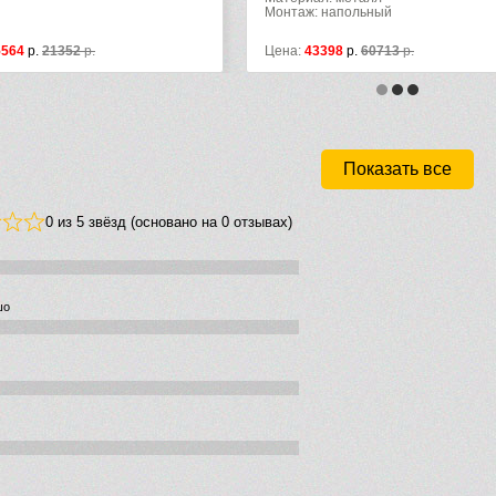
Монтаж: напольный
4
р.
21352
р.
Цена:
43398
р.
60713
р.
Показать все
0 из 5 звёзд (основано на 0 отзывах)
шо