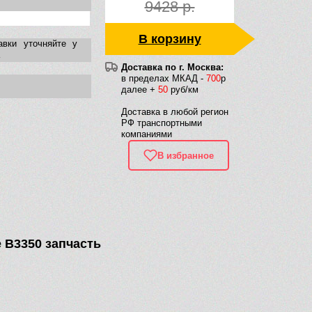
9428 р.
В корзину
авки уточняйте у
Доставка по г. Москва:
в пределах МКАД -
700
р
далее +
50
руб/км
Доставка в любой регион
РФ транспортными
компаниями
В избранное
 B3350 запчасть