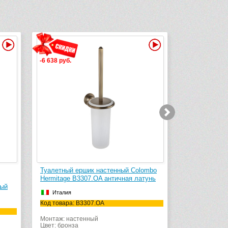
Видео
Видео
-6 638 руб.
-20 173 руб.
Туалетный ершик настенный Colombo
Стойка с туале
Hermitage B3307.OA античная латунь
бумагодержате
Hermitage B331
Италия
Италия
Код товара: B3307.OA
Код товара: B33
Монтаж: настенный
Цвет: бронза
Материал: мета