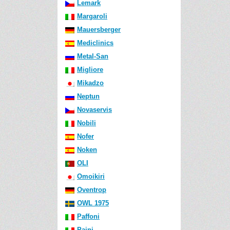
Lemark
Margaroli
Mauersberger
Mediclinics
Metal-San
Migliore
Mikadzo
Neptun
Novaservis
Nobili
Nofer
Noken
OLI
Omoikiri
Oventrop
OWL 1975
Paffoni
Paini