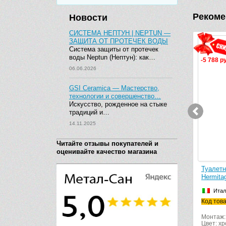
Рекоме
Новости
СИСТЕМА НЕПТУН | NEPTUN —
ЗАЩИТА ОТ ПРОТЕЧЕК ВОДЫ
Видео
Система защиты от протечек
воды Neptun (Нептун): как…
-5 788 руб.
06.06.2026
GSI Ceramica — Мастерство,
технологии и совершенство…
Искусство, рожденное на стыке
традиций и…
14.11.2025
Читайте отзывы покупателей и
оценивайте качество магазина
Головка туалетного ершика Colombo
Туалетный
Hermitage B0157 запчасть
Hermitage
Италия
Италия
Код товара: B0157
Код товара
Монтаж: н
Цвет: хром