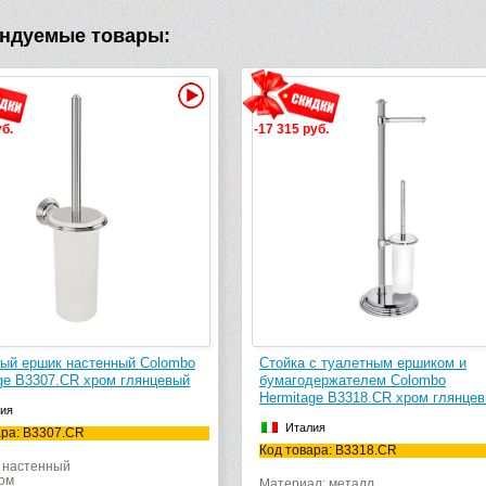
ндуемые товары:
Видео
-17 315 руб.
 ершик настенный Colombo
Стойка с туалетным ершиком и
 B3307.CR хром глянцевый
бумагодержателем Colombo
Hermitage B3318.CR хром глянцевый
Италия
: B3307.CR
Код товара: B3318.CR
астенный
Материал: металл