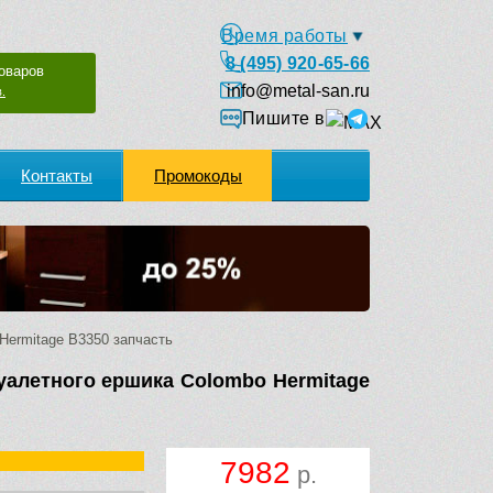
Время работы
8 (495) 920-65-66
оваров
info@metal-san.ru
.
Пишите в
Контакты
Промокоды
Hermitage B3350 запчасть
уалетного ершика Colombo Hermitage
7982
р.