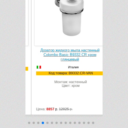
mbo Basic
Дозатор жидкого мыла настенный
Полочка 
цевый
Colombo Basic B9332.CR хром
глянцевый
Италия
CR-VAN
Код 
Код товара: B9332.CR-VAN
ный
М
Монтаж: настенный
Цв
Цвет: хром
Цена:
8857
р.
12025
р.
Цена:
11554