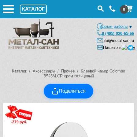
КАТАЛОГ
0
Время работы
8 (495) 920-65-66
info@metal-san.ru
Пишите в
Каталог
/
Аксессуары
/
Прочее
/ Клеевой набор Colombo
B523M.CR хром глянцевый
Поделиться
-279 руб.