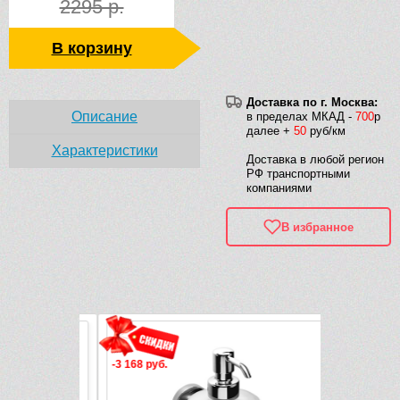
2295 р.
В корзину
Доставка по г. Москва:
Описание
в пределах МКАД -
700
р
далее +
50
руб/км
Характеристики
Доставка в любой регион
РФ транспортными
компаниями
В избранное
Рек
-3 168 руб.
-3 382 руб.