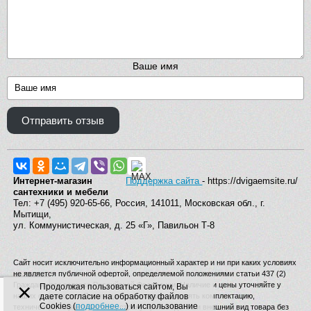
Ваше имя
Отправить отзыв
Интернет-магазин
Поддержка сайта
- https://dvigaemsite.ru/
сантехники и мебели
Тел: +7 (495) 920-65-66, Россия, 141011, Московская обл., г.
Мытищи,
ул. Коммунистическая, д. 25 «Г», Павильон Т-8
Сайт носит исключительно информационный характер и ни при каких условиях
не является публичной офертой, определяемой положениями статьи 437 (2)
×
Гражданского кодекса Российской Федерации. Наличие и цены уточняйте у
Продолжая пользоваться сайтом, Вы
наших операторов. Производитель вправе изменять комплектацию,
даете согласие на обработку файлов
Cookies (
подробнее...
) и использование
технические характеристики, страну производства и внешний вид товара без