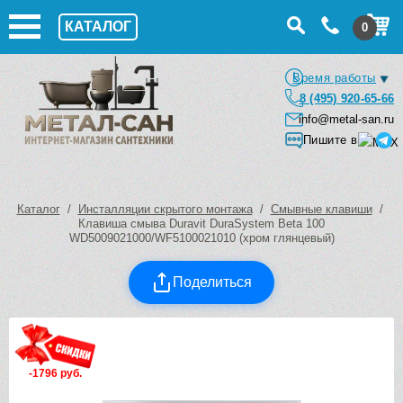
КАТАЛОГ
0
Время работы
8 (495) 920-65-66
info@metal-san.ru
Пишите в
Каталог
/
Инсталляции скрытого монтажа
/
Смывные клавиши
/
Клавиша смыва Duravit DuraSystem Beta 100
WD5009021000/WF5100021010 (хром глянцевый)
Поделиться
-1796 руб.