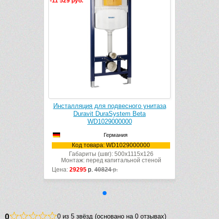
-11 529 руб.
одвесного унитаза
Инсталляция для подвесного унитаза
System Beta
Duravit DuraSystem Beta
000000
WD1029000000
мания
Германия
WD1029000000
Код товара: WD1029000000
: 500x1115x126
Габариты (швг): 500x1115x126
питальной стеной
Монтаж: перед капитальной стеной
р.
Цена:
29295
р.
40824
р.
0
0 из 5 звёзд (основано на 0 отзывах)