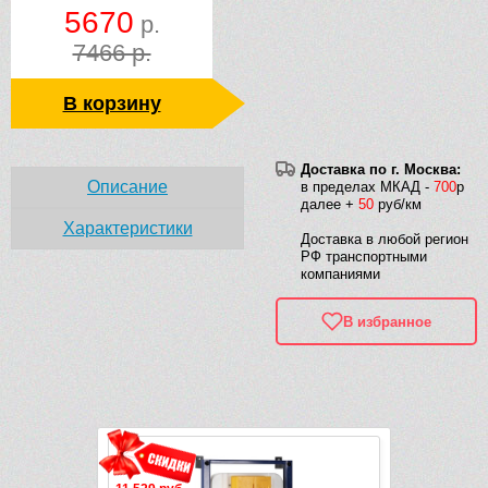
5670
р.
7466 р.
В корзину
Доставка по г. Москва:
Описание
в пределах МКАД -
700
р
далее +
50
руб/км
Характеристики
Доставка в любой регион
РФ транспортными
компаниями
В избранное
Рек