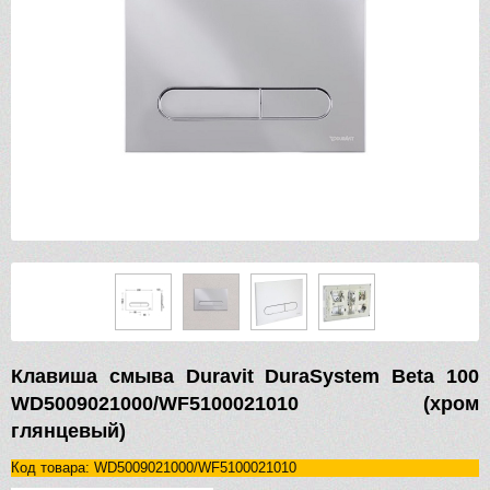
Клавиша смыва Duravit DuraSystem Beta 100
WD5009021000/WF5100021010 (хром
глянцевый)
Код товара: WD5009021000/WF5100021010