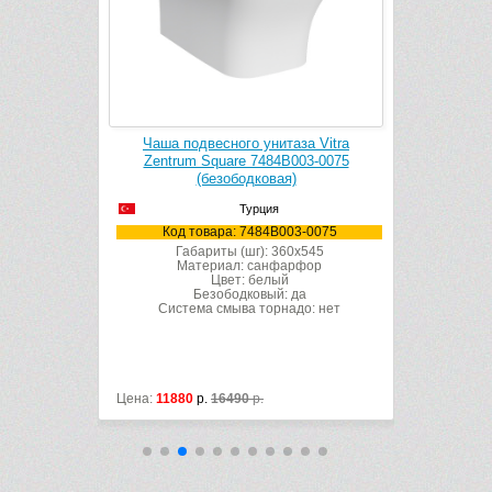
 Conforma
Чаша подвесного унитаза Vitra
Чаша по
ковый, для
Zentrum Square 7484B003-0075
Zentru
ными
(безободковая)
)
Турция
Код товара: 7484B003-0075
Код 
3-6234
Габариты (шг): 360x545
Габ
Материал: санфарфор
Ма
x700
Цвет: белый
рфор
Безободковый: да
Система смыва торнадо: нет
Систе
да
до: нет
Цена:
11880
р.
16490
р.
Цена:
8450
р