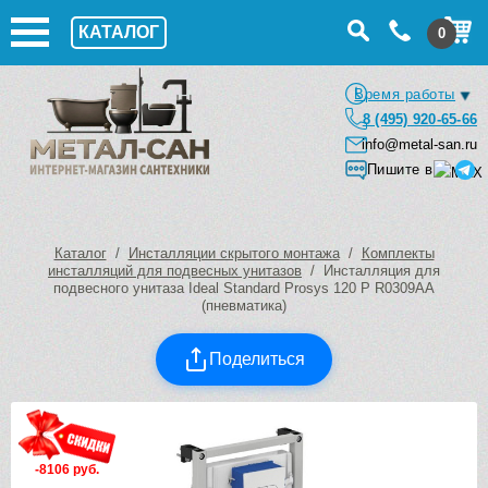
КАТАЛОГ
0
Время работы
8 (495) 920-65-66
info@metal-san.ru
Пишите в
Каталог
/
Инсталляции скрытого монтажа
/
Комплекты
инсталляций для подвесных унитазов
/ Инсталляция для
подвесного унитаза Ideal Standard Prosys 120 P R0309AA
(пневматика)
Поделиться
-8106 руб.