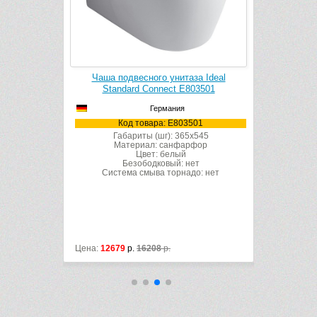
за Ideal
Чаша подвесного унитаза Ideal
Чаша по
1901 (с
Standard Connect E803501
Stand
)
Германия
Код товара: E803501
К
901
Габариты (шг): 365x545
Габ
Материал: санфарфор
Ма
x545
Цвет: белый
рфор
Безободковый: нет
Система смыва торнадо: нет
Систе
ет
до: нет
Цена:
12679
р.
16208
р.
Цена:
11781