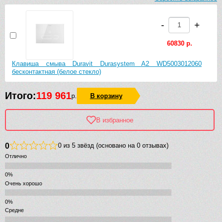
-
+
60830 р.
Клавиша смыва Duravit Durasystem A2 WD5003012060
бесконтактная (белое стекло)
Итого:
119 961
р.
В корзину
В избранное
0
0 из 5 звёзд (основано на 0 отзывах)
Отлично
Очень хорошо
Средне