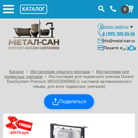
КАТАЛОГ
0
Время работы
8 (495) 920-65-66
info@metal-san.ru
Пишите в
Каталог
/
Инсталляции скрытого монтажа
/
Инсталляции для
подвесных унитазов
/ Инсталляция для подвесного унитаза Duravit
DuraSystem Premium WD1023000060 (с системой автоматического
смыва, для всех подвесных унитазов)
Поделиться
-40579 руб.