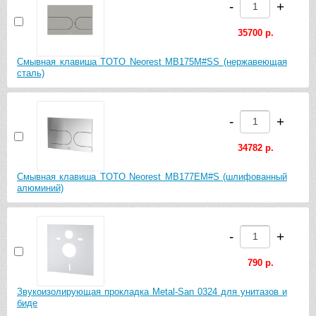
-
+
35700 р.
Смывная клавиша TOTO Neorest MB175M#SS (нержавеющая
сталь)
-
+
34782 р.
Смывная клавиша TOTO Neorest MB177EM#S (шлифованный
алюминий)
-
+
790 р.
Звукоизолирующая прокладка Metal-San 0324 для унитазов и
биде