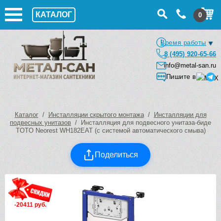
КАТАЛОГ
0
Время работы
8 (495) 920-65-66
info@metal-san.ru
Пишите в
Каталог
/
Инсталляции скрытого монтажа
/
Инсталляции для
подвесных унитазов
/ Инсталляция для подвесного унитаза-биде
TOTO Neorest WH182EAT (с системой автоматического смыва)
Поделиться
-20411 руб.