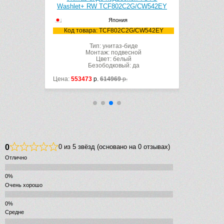
W928PZY
Washlet+ RW TCF802C2G/CW542EY
Washlet+
Япония
U/CW928PZY
Код товара: TCF802C2G/CW542EY
Код тов
е
Тип: унитаз-биде
ой
Монтаж: подвесной
М
Цвет: белый
да
Безободковый: да
Цена:
553473
р.
614969
р.
Цена:
58293
0
0 из 5 звёзд (основано на 0 отзывах)
Отлично
Очень хорошо
Средне