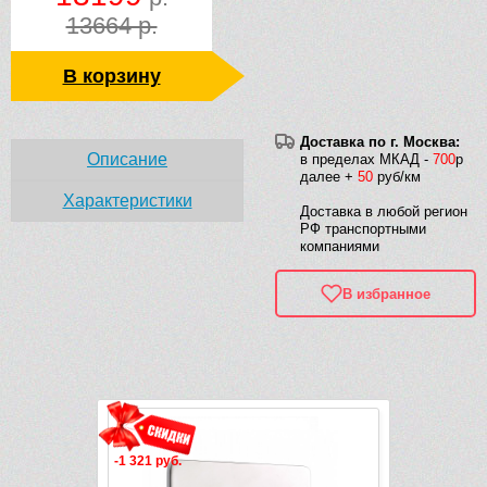
13664 р.
В корзину
Доставка по г. Москва:
Описание
в пределах МКАД -
700
р
далее +
50
руб/км
Характеристики
Доставка в любой регион
РФ транспортными
компаниями
В избранное
Рек
-1 321 руб.