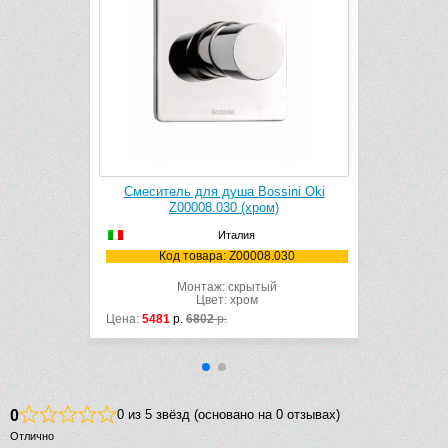
ni
Смеситель для душа Bossini Oki
Смеситель 
)
Z00008.030 (хром)
Z1220141
Италия
001
Код товара: Z00008.030
Код товара
Монтаж: скрытый
Монт
Цвет: хром
Цв
Цена:
5481
р.
6802
р.
Цена:
20141
р.
0
0 из 5 звёзд (основано на 0 отзывах)
Отлично