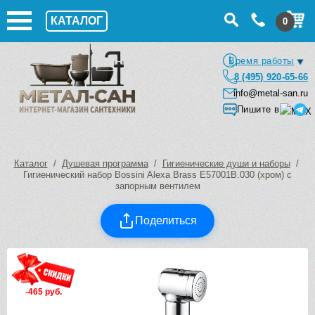
КАТАЛОГ
0
Время работы
8 (495) 920-65-66
info@metal-san.ru
Пишите в
Каталог
/
Душевая программа
/
Гигиенические души и наборы
/
Гигиенический набор Bossini Alexa Brass E57001B.030 (хром) с
запорным вентилем
Поделиться
-465 руб.