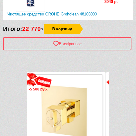
3040 р.
Чистящее средство GROHE Grohclean 48166000
Итого:
22 770
р.
В корзину
В избранное
Рек
-2 640 руб.