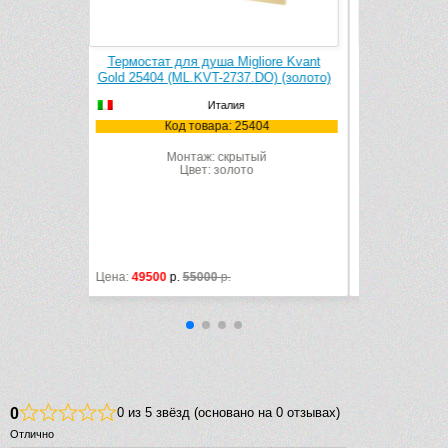
iore Kvant
Смеситель для душа Migliore Kvant
O) (золото)
Gold 25400 (ML.KVT-2730.DO) (золото)
Италия
04
Код товара: 25400
ый
Монтаж: скрытый
Цвет: золото
Цена:
23760
р.
26400
р.
0
0 из 5 звёзд (основано на 0 отзывах)
Отлично