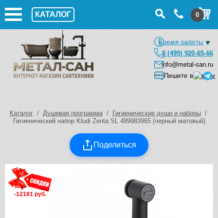
КАТАЛОГ
0
Время работы
8 (495) 920-65-66
info@metal-san.ru
Пишите в
Каталог
/
Душевая программа
/
Гигиенические души и наборы
/
Гигиенический набор Kludi Zenta SL 489983965 (черный матовый)
Поделиться
-12181 руб.