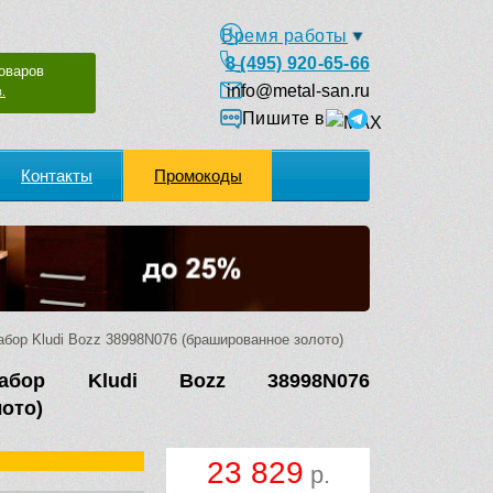
Время работы
8 (495) 920-65-66
оваров
info@metal-san.ru
.
Пишите в
Контакты
Промокоды
бор Kludi Bozz 38998N076 (брашированное золото)
набор Kludi Bozz 38998N076
ото)
23 829
р.