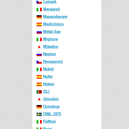
Lemark
Margaroli
Mauersberger
Mediclinics
Metal-San
Migliore
Mikadzo
Neptun
Novaservis
Nobili
Nofer
Noken
OLI
Omoikiri
Oventrop
OWL 1975
Paffoni
Paini