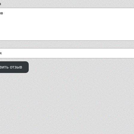
в
вить отзыв