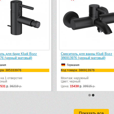
тель для ванны Kludi Bozz
Смеситель для раковины KLUD
3976 (черный матовый)
382863976 (черный матовый)
ермания
Германия
овара: 386913976
Код товара: 382863976
ж: наружный
Монтаж: на 1 отверстие
 черный
Цвет: черный
:
15430
р.
39515
р.
Цена:
30826
р.
54336
р.
Показать все