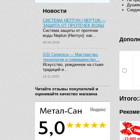
Душев
Соедин
Новости
СИСТЕМА НЕПТУН | NEPTUN —
ЗАЩИТА ОТ ПРОТЕЧЕК ВОДЫ
Система защиты от протечек
воды Neptun (Нептун): как…
Дополн
06.06.2026
GSI Ceramica — Мастерство,
технологии и совершенство…
Искусство, рожденное на стыке
традиций и…
14.11.2025
Читайте отзывы покупателей и
оценивайте качество магазина
Итого:
Рекоме
-15 680 руб.
-24 085