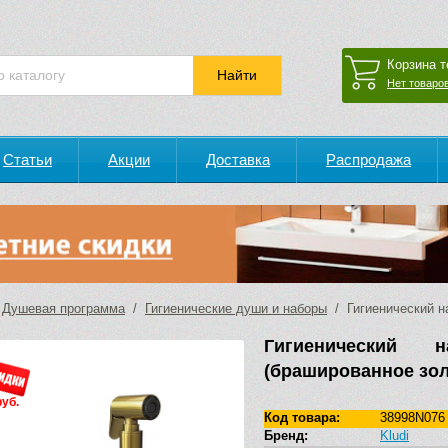
Корзина т
Нет товаров
Статьи
Акции
Доставка
Распродажа
/
Душевая программа
/
Гигиенические души и наборы
/ Гигиенический на
Гигиенический 
(брашированное зол
руб.
Код товара:
38998N076
Бренд:
Kludi