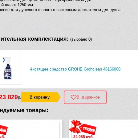
ой шланг 1250 мм
ение для душевого шланга с настенным держателем для душа
ительная комплектация:
(выбрано 0)
Чистящее средство GROHE Grohclean 48166000
23 829
р.
В корзину
В избранное
ндуемые товары:
 руб.
-23 511 руб.