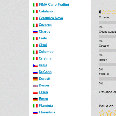
FIMA Carlo Frattini
Catalano
0
Отлично
Ceramica Nova
Cezares
Charus
Очень хоро
Cielo
Cisal
Средне
Colombo
Cristina
Плохо
Dreja
Dr.Gans
Ужасно
Duravit
Dyson
Elsen
Отзывов е
Emco
Flaminia
Ваша общ
Florentina