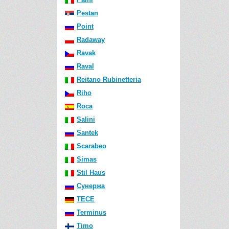
Pestan
Point
Radaway
Ravak
Raval
Reitano Rubinetteria
Riho
Roca
Salini
Santek
Scarabeo
Simas
Stil Haus
Сунержа
TECE
Terminus
Timo