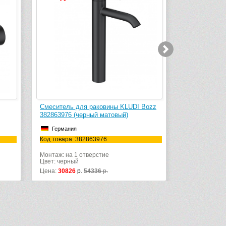
I Bozz
Смеситель для раковины KLUDI Bozz
Чистящее 
382663976 (черный матовый)
Chrome (50
Германия
Чехия
Код товара: 382663976
Код товара
Монтаж: на 1 отверстие
Цвет: черный
Цена:
17114
р.
30743
р.
Цена:
1290