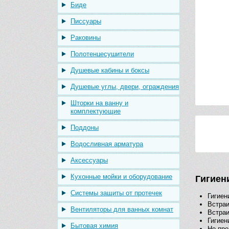
Биде
Писсуары
Раковины
Полотенцесушители
Душевые кабины и боксы
Душевые углы, двери, ограждения
Шторки на ванну и
комплектующие
Поддоны
Водосливная арматура
Аксессуары
Кухонные мойки и оборудование
Гигиен
Системы защиты от протечек
Гигиен
Встра
Вентиляторы для ванных комнат
Встраи
Гигиен
Бытовая химия
Не пре