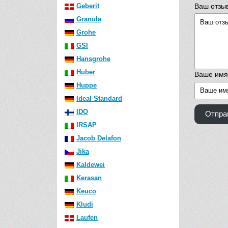
Ваш отзы
Geberit
Granula
Grohe
GSI
Hansgrohe
Huber
Ваше имя
Huppe
Ideal Standard
IDO
Отпра
IRSAP
Jacob Delafon
Jika
Kaldewei
Kerasan
Keuco
Kludi
Laufen