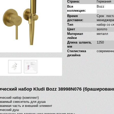
Страна:
Германия
Вся
Bozz
коллекция:
Время
Срок пост
доставки:
менеджера
Тип
набор со 
Цвет
золото
Материал
металл
лейки
Длина шланга,
1250
мм
Стилистика
современн
дизайна
ический набор Kludi Bozz 38998N076 (браширован
ический набор (комплект)
иваемый смеситель для душа
ваемая часть и внешний элемент
ический душ
дназначен для длительного перекрывания воды