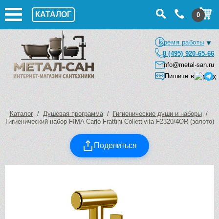
КАТАЛОГ
0
Время работы
8 (495) 920-65-66
info@metal-san.ru
Пишите в
Каталог
/
Душевая программа
/
Гигиенические души и наборы
/
Гигиенический набор FIMA Carlo Frattini Collettivita F2320/4OR (золото)
Поделиться