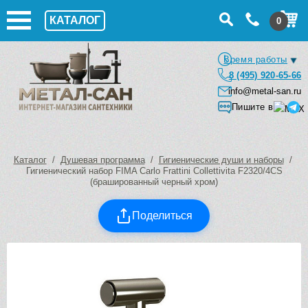
КАТАЛОГ
0
Время работы
8 (495) 920-65-66
info@metal-san.ru
Пишите в
Каталог
/
Душевая программа
/
Гигиенические души и наборы
/
Гигиенический набор FIMA Carlo Frattini Collettivita F2320/4CS
(брашированный черный хром)
Поделиться