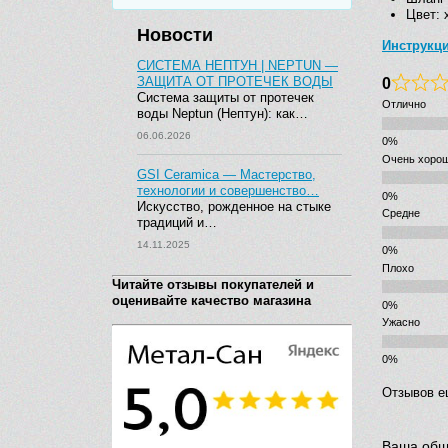
Цвет: 
Новости
Инструкц
СИСТЕМА НЕПТУН | NEPTUN —
0
ЗАЩИТА ОТ ПРОТЕЧЕК ВОДЫ
Система защиты от протечек
Отлично
воды Neptun (Нептун): как…
06.06.2026
Очень хоро
GSI Ceramica — Мастерство,
технологии и совершенство…
Искусство, рожденное на стыке
Средне
традиций и…
14.11.2025
Плохо
Читайте отзывы покупателей и
оценивайте качество магазина
Ужасно
Отзывов е
Ваша общ