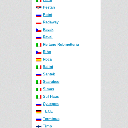
Pestan
Point
Radaway
Ravak
Raval
Reitano Rubinetteria
Riho
Roca
Salini
Santek
Scarabeo
Simas
Stil Haus
Сунержа
TECE
Terminus
Timo