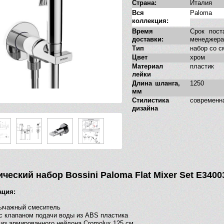
Страна:
Италия
Вся
Paloma
коллекция:
Время
Срок пост
доставки:
менеджера
Тип
набор со 
Цвет
хром
Материал
пластик
лейки
Длина шланга,
1250
мм
Стилистика
современн
дизайна
ческий набор Bossini Paloma Flat Mixer Set E3400
ация:
ычажный смеситель
с клапаном подачи воды из ABS пластика
из армированного нейлона Cromolux 125 см