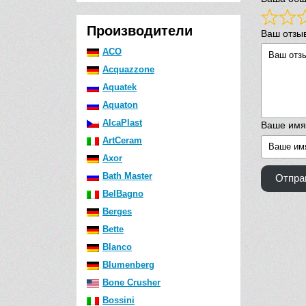
Производители
Ваш отзы
ACO
Acquazzone
Aquatek
Aquaton
AlcaPlast
Ваше имя
ArtCeram
Axor
Bath Master
Отпра
BelBagno
Berges
Bette
Blanco
Blumenberg
Bone Crusher
Bossini