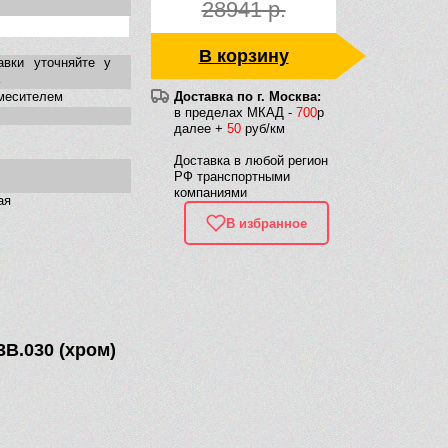
28941 р.
В корзину
авки уточняйте у
смесителем
Доставка по г. Москва:
в пределах МКАД -
700
р
далее +
50
руб/км
Доставка в любой регион
РФ транспортными
компаниями
ая
В избранное
3B.030 (хром)