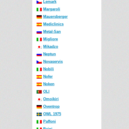
Lemark
Margaroli
Mauersberger
Mediclinics
Metal-San
Migliore
Mikadzo
Neptun
Novaservis
Nobili
Nofer
Noken
OLI
Omoikiri
Oventrop
OWL 1975
Paffoni
Paini