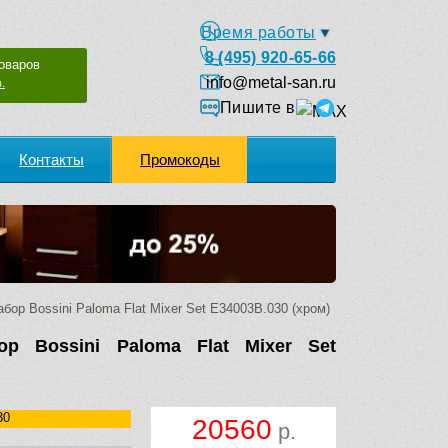
Время работы
8 (495) 920-65-66
оваров
info@metal-san.ru
.
Пишите в
Контакты
Промокоды
бор Bossini Paloma Flat Mixer Set E34003B.030 (хром)
ор Bossini Paloma Flat Mixer Set
30
20560
р.