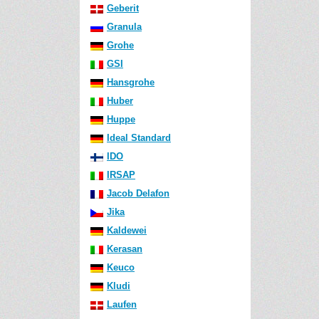
Geberit
Granula
Grohe
GSI
Hansgrohe
Huber
Huppe
Ideal Standard
IDO
IRSAP
Jacob Delafon
Jika
Kaldewei
Kerasan
Keuco
Kludi
Laufen