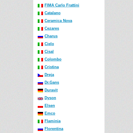
FIMA Carlo Frattini
Catalano
Ceramica Nova
Cezares
Charus
Cielo
Cisal
Colombo
Cristina
Dreja
Dr.Gans
Duravit
Dyson
Elsen
Emco
Flaminia
Florentina