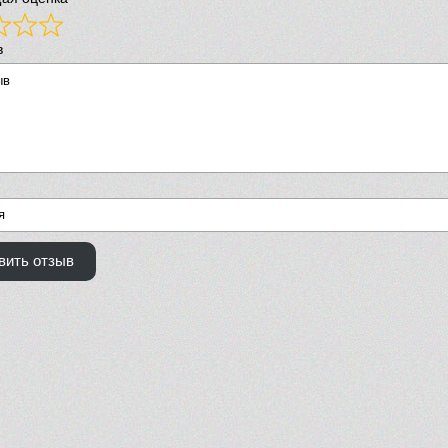
в
вить отзыв