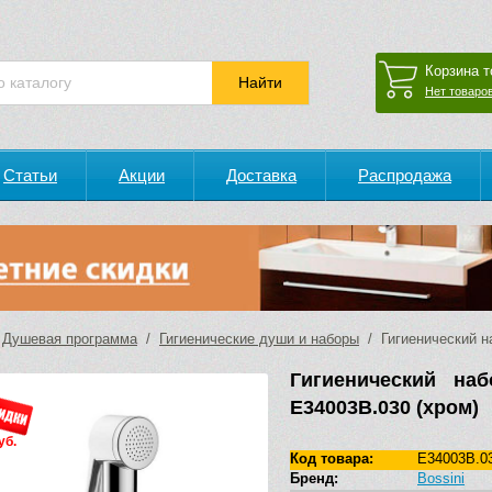
Корзина т
Нет товаров
Статьи
Акции
Доставка
Распродажа
/
Душевая программа
/
Гигиенические души и наборы
/ Гигиенический на
Гигиенический наб
E34003B.030 (хром)
уб.
Код товара:
E34003B.0
Бренд:
Bossini