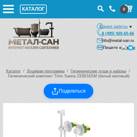
КАТАЛОГ
0
Время работы
8 (495) 920-65-66
info@metal-san.ru
Пишите в
Каталог
/
Душевая программа
/
Гигиенические души и наборы
/
Гигиенический комплект Timo Saona 2339/16SM (белый матовый)
Поделиться