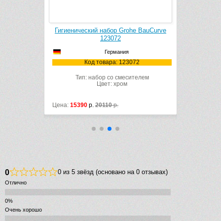
e Tempesta-
Гигиенический набор Grohe BauCurve
Гигиени
6358000
123072
B
Германия
8000
Код товара: 123072
К
набор
Тип: набор со смесителем
Тип:
Цвет: хром
Цена:
15390
р.
20110
р.
Цена:
18850
0
0 из 5 звёзд (основано на 0 отзывах)
Отлично
Очень хорошо