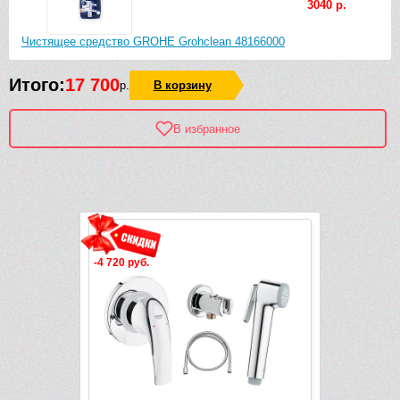
3040 р.
Чистящее средство GROHE Grohclean 48166000
Итого:
17 700
р.
В корзину
В избранное
Рек
-4 720 руб.