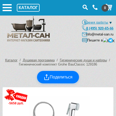
КАТАЛОГ
0
Время работы
8 (495) 920-65-66
info@metal-san.ru
Пишите в
Каталог
/
Душевая программа
/
Гигиенические души и наборы
/
Гигиенический комплект Grohe BauClassic 129186
Поделиться
-5658 руб.