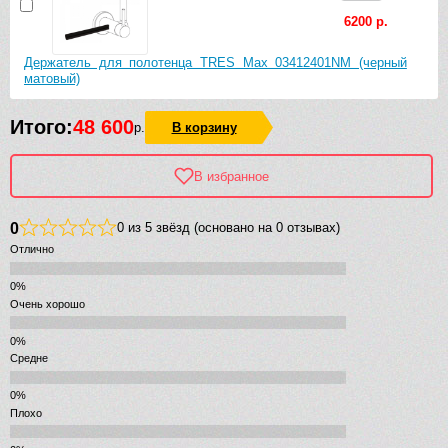
6200 р.
Держатель для полотенца TRES Max 03412401NM (черный
матовый)
Итого:
48 600
р.
В корзину
В избранное
0
0 из 5 звёзд (основано на 0 отзывах)
Отлично
Очень хорошо
Средне
Плохо