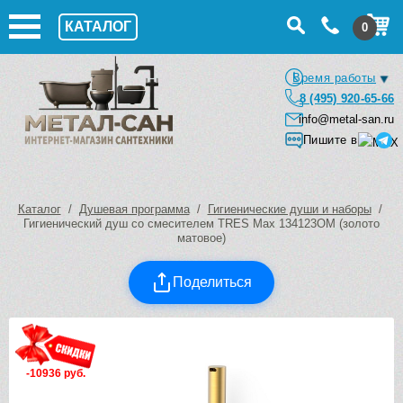
КАТАЛОГ
0
Время работы
8 (495) 920-65-66
info@metal-san.ru
Пишите в
Каталог
/
Душевая программа
/
Гигиенические души и наборы
/
Гигиенический душ со смесителем TRES Max 134123OM (золото
матовое)
Поделиться
-10936 руб.