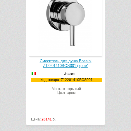
i Doppia
Смеситель для душа Bossini
Смесител
 (1,25 м,
Z12201410BOS001 (хром)
Z
Италия
Код товара: Z12201410BOS001
Код
.030.1
Монтаж: скрытый
50
Цвет: хром
лл
Цена:
20141
р.
Цена:
5481
р