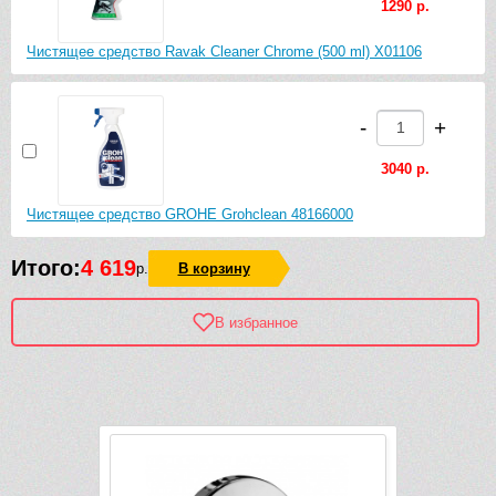
1290 р.
Чистящее средство Ravak Cleaner Chrome (500 ml) X01106
-
+
3040 р.
Чистящее средство GROHE Grohclean 48166000
Итого:
4 619
р.
В корзину
В избранное
Рек
-1 321 руб.