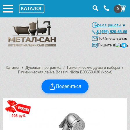
КАТАЛОГ
0
Время работы
8 (495) 920-65-66
info@metal-san.ru
Пишите в
Каталог
/
Душевая программа
/
Гигиенические души и наборы
/
Гигиеническая лейка Bossini Nikita B00650.030 (хром)
Поделиться
-908 руб.