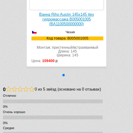
х145 без
Ванна Riho Austin 145х145 без
001005
гидромассажа B005001005
0)
(BA1100500000000)
Чехия
01005
Код товара: B005001005
траиваемый
Монтаж: пристенный/встраиваемый
Длина: 145
Ширина: 145
Цена:
109400
р.
0
0 из 5 звёзд (основано на 0 отзывах)
Отлично
Очень хорошо
Средне