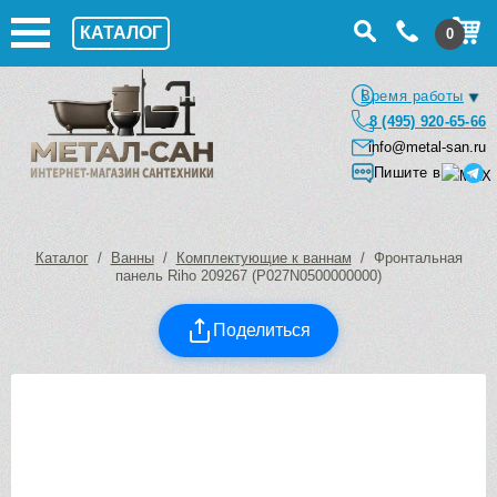
КАТАЛОГ
0
Время работы
8 (495) 920-65-66
info@metal-san.ru
Пишите в
Каталог
/
Ванны
/
Комплектующие к ваннам
/ Фронтальная
панель Riho 209267 (P027N0500000000)
Поделиться