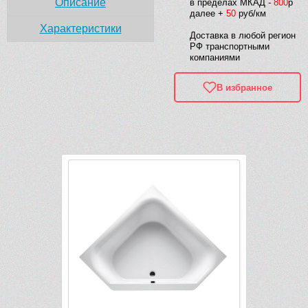
Описание
в пределах МКАД -
800
р
далее +
50
руб/км
Характеристики
Доставка в любой регион
РФ транспортными
компаниями
В избранное
Рек