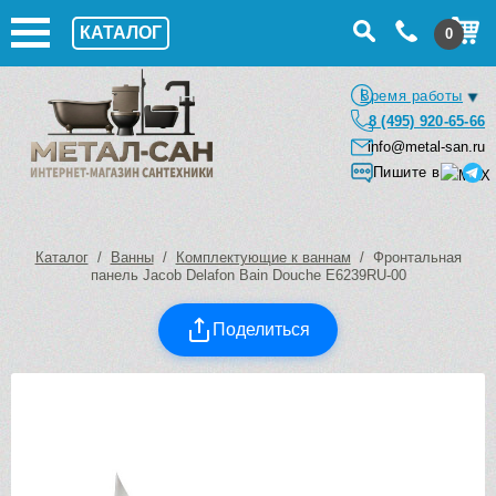
КАТАЛОГ
0
Время работы
8 (495) 920-65-66
info@metal-san.ru
Пишите в
Каталог
/
Ванны
/
Комплектующие к ваннам
/ Фронтальная
панель Jacob Delafon Bain Douche E6239RU-00
Поделиться