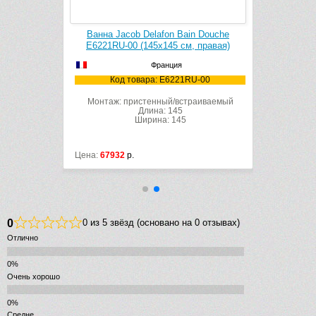
in Douche
Ванна Jacob Delafon Bain Douche
Ванна Ja
м, левая)
E6221RU-00 (145х145 см, правая)
E6222RU-
Франция
RU-00
Код товара: E6221RU-00
Код
траиваемый
Монтаж: пристенный/встраиваемый
Монтаж: 
Длина: 145
Ширина: 145
Цена:
67932
р.
Цена:
41310
0
0 из 5 звёзд (основано на 0 отзывах)
Отлично
Очень хорошо
Средне