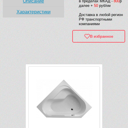
Описание
в пределах МКАД -
800
р
далее +
50
руб/км
Характеристики
Доставка в любой регион
РФ транспортными
компаниями
В избранное
Рек