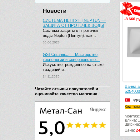
Новости
-8 660 р
СИСТЕМА НЕПТУН | NEPTUN —
ЗАЩИТА ОТ ПРОТЕЧЕК ВОДЫ
Система защиты от протечек
воды Neptun (Нептун): как…
06.06.2026
GSI Ceramica — Мастерство,
технологии и совершенство…
Искусство, рожденное на стыке
традиций и…
14.11.2025
Ванна а
Читайте отзывы покупателей и
5254000
оценивайте качество магазина
Турц
Код тов
Монтаж:
Длина: 
Ширина:
Цена:
2