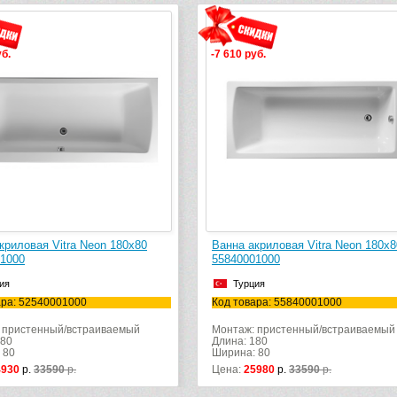
уб.
-7 610 руб.
криловая Vitra Neon 180х80
Ванна акриловая Vitra Neon 180х8
1000
55840001000
ия
Турция
ара: 52540001000
Код товара: 55840001000
 пристенный/встраиваемый
Монтаж: пристенный/встраиваемый
180
Длина: 180
 80
Ширина: 80
4930
р.
33590
р.
Цена:
25980
р.
33590
р.