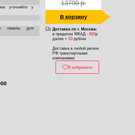
13790 р.
вки уточняйте у
В корзину
ая панель для
Доставка по г. Москва:
в пределах МКАД -
800
р
далее +
50
руб/км
Доставка в любой регион
РФ транспортными
компаниями
В избранное
000