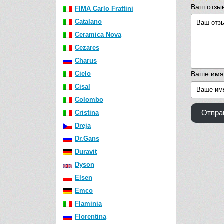
Ваш отзы
FIMA Carlo Frattini
Catalano
Ceramica Nova
Cezares
Charus
Cielo
Ваше имя
Cisal
Colombo
Cristina
Отпра
Dreja
Dr.Gans
Duravit
Dyson
Elsen
Emco
Flaminia
Florentina