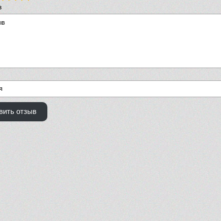
в
вить отзыв