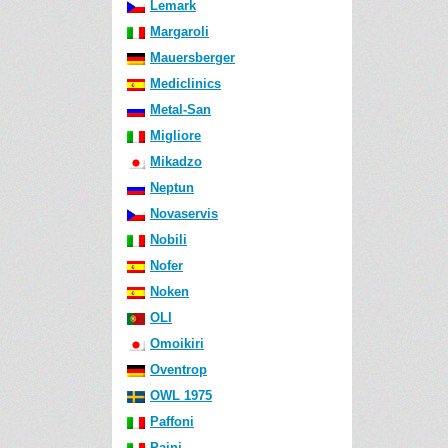
Lemark
Margaroli
Mauersberger
Mediclinics
Metal-San
Migliore
Mikadzo
Neptun
Novaservis
Nobili
Nofer
Noken
OLI
Omoikiri
Oventrop
OWL 1975
Paffoni
Paini