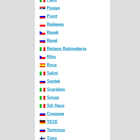
Pestan
Point
Radaway
Ravak
Raval
Reitano Rubinetteria
Riho
Roca
Salini
Santek
Scarabeo
Simas
Stil Haus
Сунержа
TECE
Terminus
Timo