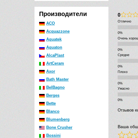
Производители
0
Отлично
ACO
Acquazzone
Очень хоро
Aquatek
Aquaton
AlcaPlast
Средне
ArtCeram
Axor
Плохо
Bath Master
BelBagno
Ужасно
Berges
Bette
Отзывов е
Blanco
Blumenberg
Ваша общ
Bone Crusher
Bossini