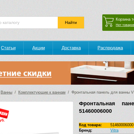
Корзина т
Нет товаров
Статьи
Акции
Доставка
Распродажа
/
Ванны
/
Комплектующие к ваннам
/ Фронтальная панель для ванны Vi
Фронтальная пан
51460006000
уб.
Код товара:
51460006000
Бренд:
Vitra