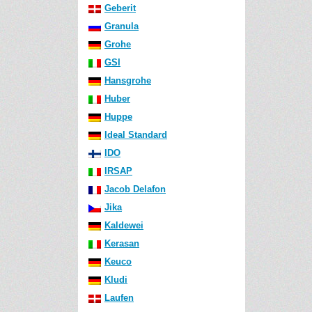
Geberit
Granula
Grohe
GSI
Hansgrohe
Huber
Huppe
Ideal Standard
IDO
IRSAP
Jacob Delafon
Jika
Kaldewei
Kerasan
Keuco
Kludi
Laufen