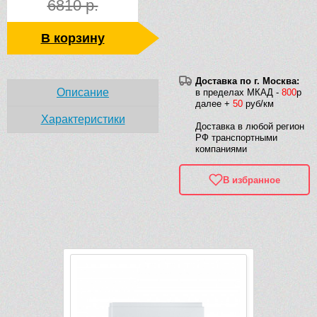
6810 р.
В корзину
Доставка по г. Москва:
Описание
в пределах МКАД -
800
р
далее +
50
руб/км
Характеристики
Доставка в любой регион
РФ транспортными
компаниями
В избранное
Рек