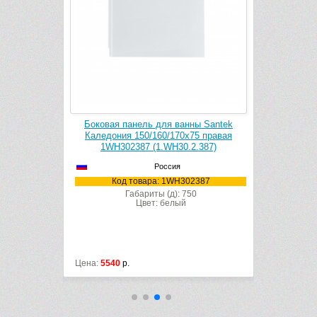
ля ванны
Боковая панель для ванны Santek
Боковая 
 1WH302389
Каледония 150/160/170х75 правая
Каледони
1WH302387 (1.WH30.2.387)
1WH30
Россия
02389
Код товара: 1WH302387
Код
00
Габариты (д): 750
Цвет: белый
Цена:
5540
р.
Цена:
5540
р