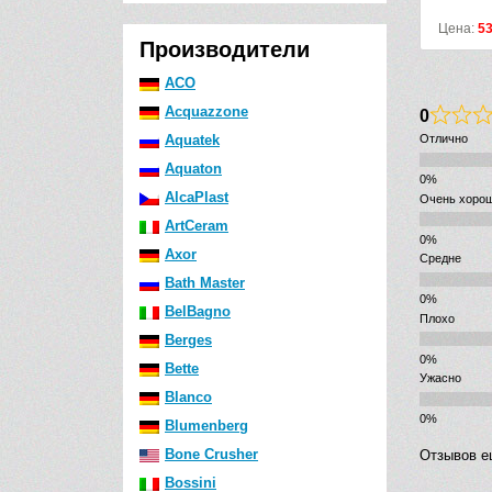
Цена:
5
Производители
ACO
Acquazzone
0
Aquatek
Отлично
Aquaton
AlcaPlast
Очень хоро
ArtCeram
Axor
Средне
Bath Master
BelBagno
Плохо
Berges
Bette
Ужасно
Blanco
Blumenberg
Bone Crusher
Отзывов е
Bossini