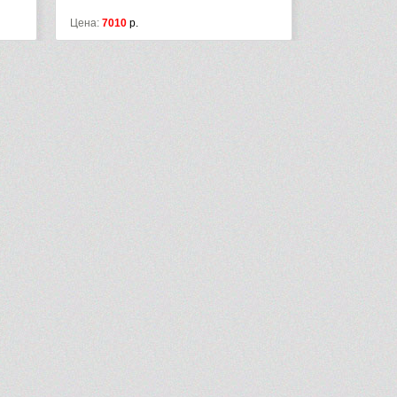
Цена:
7010
р.