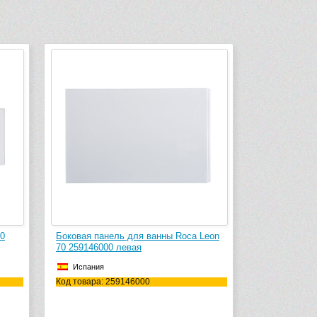
70
Боковая панель для ванны Roca Leon
70 259146000 левая
Испания
Код товара: 259146000