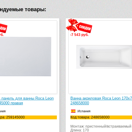
ндуемые товары:
уб.
-7 543 руб.
 панель для ванны Roca Leon
Ванна акриловая Roca Leon 170х
45000 правая
248658000
ания
Испания
ара: 259145000
Код товара: 248658000
Монтаж: пристенный/встраиваемый
Длина: 170