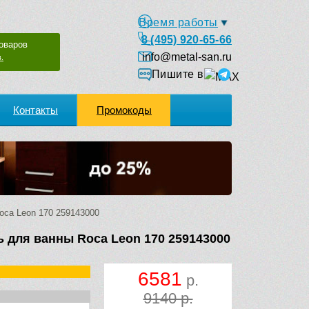
Время работы
8 (495) 920-65-66
оваров
info@metal-san.ru
.
Пишите в
Контакты
Промокоды
ca Leon 170 259143000
 для ванны Roca Leon 170 259143000
6581
р.
9140 р.