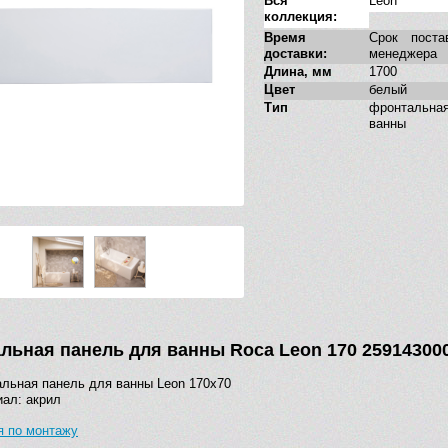
Вся
Leon
коллекция:
Время
Срок поста
доставки:
менеджера
Длина, мм
1700
Цвет
белый
Тип
фронтальн
ванны
льная панель для ванны Roca Leon 170 25914300
льная панель для ванны Leon 170х70
ал: акрил
я по монтажу