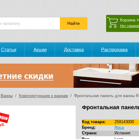
Корзина т
Нет товаров
Статьи
Акции
Доставка
Распродажа
/
Ванны
/
Комплектующие к ваннам
/ Фронтальная панель для ванны Ro
Фронтальная панель
Код товара:
259143000
уб.
Бренд:
Roca
Страна:
Испания