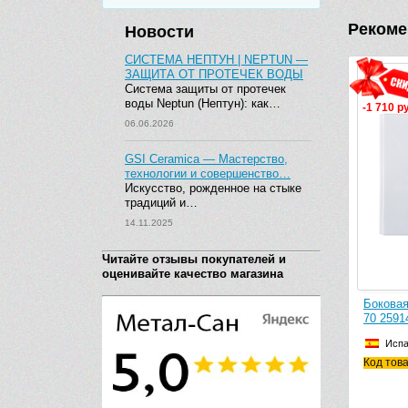
Рекоме
Новости
СИСТЕМА НЕПТУН | NEPTUN —
ЗАЩИТА ОТ ПРОТЕЧЕК ВОДЫ
Система защиты от протечек
воды Neptun (Нептун): как…
-1 710 р
06.06.2026
GSI Ceramica — Мастерство,
технологии и совершенство…
Искусство, рожденное на стыке
традиций и…
14.11.2025
Читайте отзывы покупателей и
оценивайте качество магазина
Боковая
70 2591
Исп
Код тов