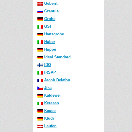
Geberit
Granula
Grohe
GSI
Hansgrohe
Huber
Huppe
Ideal Standard
IDO
IRSAP
Jacob Delafon
Jika
Kaldewei
Kerasan
Keuco
Kludi
Laufen