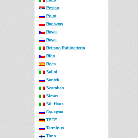
Pestan
Point
Radaway
Ravak
Raval
Reitano Rubinetteria
Riho
Roca
Salini
Santek
Scarabeo
Simas
Stil Haus
Сунержа
TECE
Terminus
Timo