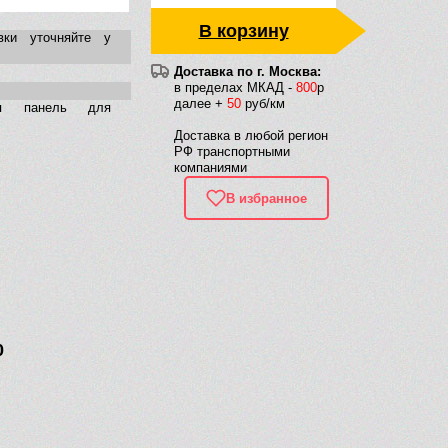
В корзину
вки уточняйте у
Доставка по г. Москва:
в пределах МКАД -
800
р
далее +
50
руб/км
ая панель для
Доставка в любой регион
РФ транспортными
компаниями
В избранное
0