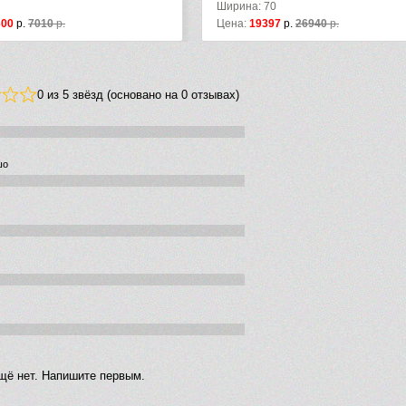
Ширина: 70
300
р.
7010
р.
Цена:
19397
р.
26940
р.
0 из 5 звёзд (основано на 0 отзывах)
шо
щё нет. Напишите первым.