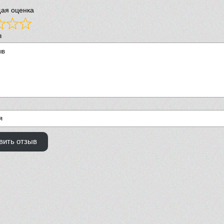
ая оценка
в
вить отзыв