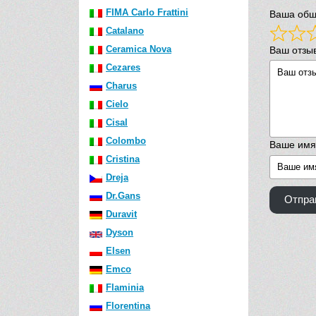
FIMA Carlo Frattini
Ваша общ
Catalano
Ceramica Nova
Ваш отзы
Cezares
Charus
Cielo
Cisal
Colombo
Ваше имя
Cristina
Dreja
Dr.Gans
Отпра
Duravit
Dyson
Elsen
Emco
Flaminia
Florentina