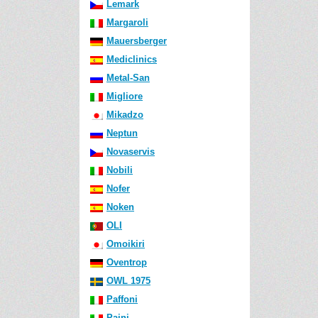
Lemark
Margaroli
Mauersberger
Mediclinics
Metal-San
Migliore
Mikadzo
Neptun
Novaservis
Nobili
Nofer
Noken
OLI
Omoikiri
Oventrop
OWL 1975
Paffoni
Paini