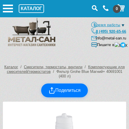
КАТАЛОГ
0
Время работы
8 (495) 920-65-66
info@metal-san.ru
Пишите в
Каталог
/
Смесители, термостаты, вентили
/
Комплектующие для
смесителей/термостатов
/ Фильтр Grohe Blue Магний+ 40691001
(400 л)
Поделиться