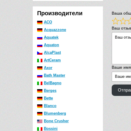
Производители
Ваша общ
ACO
Ваш отзы
Acquazzone
Aquatek
Aquaton
AlcaPlast
ArtCeram
Ваше имя
Axor
Bath Master
BelBagno
Отпра
Berges
Bette
Blanco
Blumenberg
Bone Crusher
Bossini