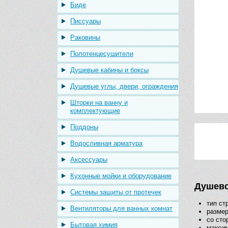
Биде
Писсуары
Раковины
Полотенцесушители
Душевые кабины и боксы
Душевые углы, двери, ограждения
Шторки на ванну и
комплектующие
Поддоны
Водосливная арматура
Аксессуары
Кухонные мойки и оборудование
Душево
Системы защиты от протечек
тип ст
Вентиляторы для ванных комнат
размер
со сто
Бытовая химия
максим