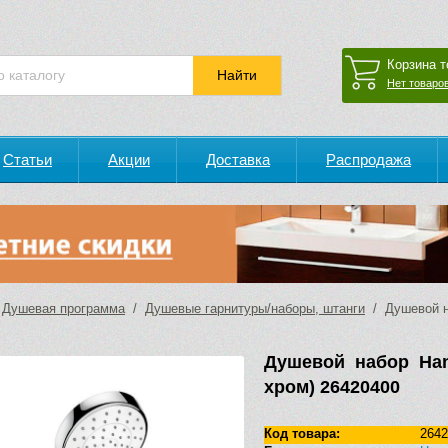
Корзина т
Нет товаров
Статьи
Акции
Доставка
Распродажа
/
Душевая программа
/
Душевые гарнитуры/наборы, штанги
/ Душевой на
Душевой набор Hans
хром) 26420400
Код товара:
2642