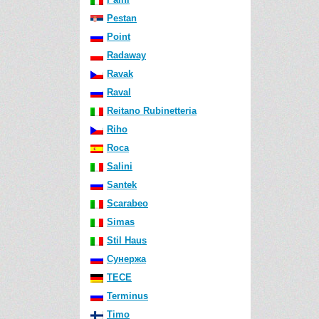
Pestan
Point
Radaway
Ravak
Raval
Reitano Rubinetteria
Riho
Roca
Salini
Santek
Scarabeo
Simas
Stil Haus
Сунержа
TECE
Terminus
Timo