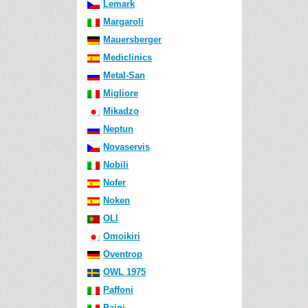
Lemark
Margaroli
Mauersberger
Mediclinics
Metal-San
Migliore
Mikadzo
Neptun
Novaservis
Nobili
Nofer
Noken
OLI
Omoikiri
Oventrop
OWL 1975
Paffoni
Paini