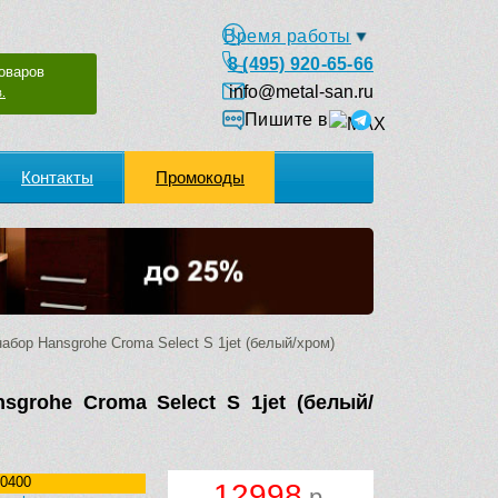
Время работы
8 (495) 920-65-66
оваров
info@metal-san.ru
.
Пишите в
Контакты
Промокоды
бор Hansgrohe Croma Select S 1jet (белый/хром)
grohe Croma Select S 1jet (белый/
0400
12998
р.