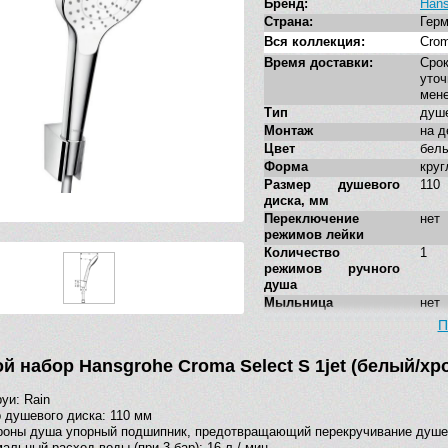
Бренд:
Hans
Страна:
Гер
Вся коллекция:
Crom
Время доставки:
Ср
ут
мен
Тип
душе
Монтаж
на д
Цвет
бел
Форма
круг
Размер душевого
110
диска, мм
Переключение
нет
режимов лейки
Количество
1
режимов ручного
душа
Мыльница
нет
Стилистика дизайна
сов
П
й набор Hansgrohe Croma Select S 1jet (белый/хр
руи: Rain
 душевого диска: 110 мм
роны душа упорный подшипник, предотвращающий перекручивание душе
альный расход воды (при 3 бар): 16 л / мин