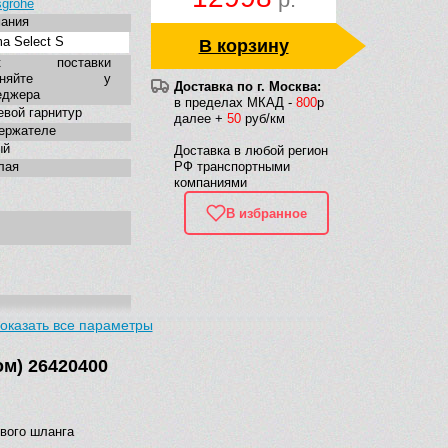
grohe
мания
a Select S
В корзину
ок поставки
очняйте у
Доставка по г. Москва:
еджера
в пределах МКАД -
800
р
вой гарнитур
далее +
50
руб/км
ержателе
ый
Доставка в любой регион
лая
РФ транспортными
компаниями
В избранное
ременная
оказать все параметры
ом) 26420400
вого шланга