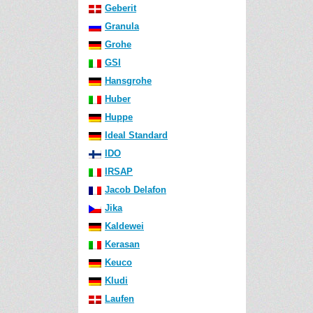
Geberit
Granula
Grohe
GSI
Hansgrohe
Huber
Huppe
Ideal Standard
IDO
IRSAP
Jacob Delafon
Jika
Kaldewei
Kerasan
Keuco
Kludi
Laufen