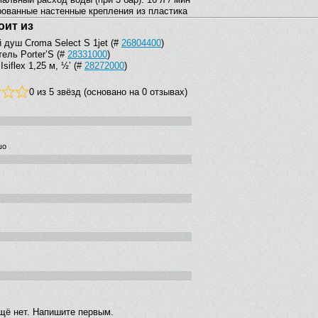
ованные настенные крепления из пластика
оит из
 душ Croma Select S 1jet (#
26804400
)
ель Porter’S (#
28331000
)
siflex 1,25 м, ½’ (#
28272000
)
0 из 5 звёзд (основано на 0 отзывах)
шо
щё нет. Напишите первым.