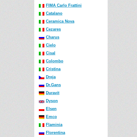
FIMA Carlo Frattini
Catalano
Ceramica Nova
Cezares
Charus
Cielo
Cisal
Colombo
Cristina
Dreja
Dr.Gans
Duravit
Dyson
Elsen
Emco
Flaminia
Florentina