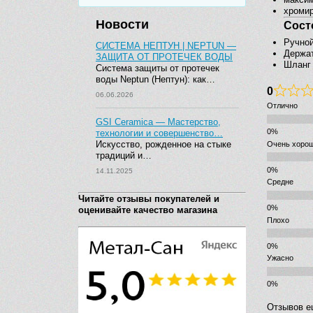
хромир
Новости
Сост
Ручной
СИСТЕМА НЕПТУН | NEPTUN —
Держат
ЗАЩИТА ОТ ПРОТЕЧЕК ВОДЫ
Шланг I
Система защиты от протечек
воды Neptun (Нептун): как…
0
06.06.2026
Отлично
GSI Ceramica — Мастерство,
технологии и совершенство…
Искусство, рожденное на стыке
Очень хоро
традиций и…
14.11.2025
Средне
Читайте отзывы покупателей и
оценивайте качество магазина
Плохо
Ужасно
Отзывов е