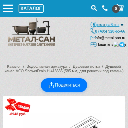
КАТАЛОГ
0
Время работы
8 (495) 920-65-66
info@metal-san.ru
Пишите в
Каталог
/
Водосливная арматура
/
Душевые лотки
/ Душевой
канал ACO ShowerDrain H 413635 (585 мм, для решетки под камень)
Поделиться
-8948 руб.