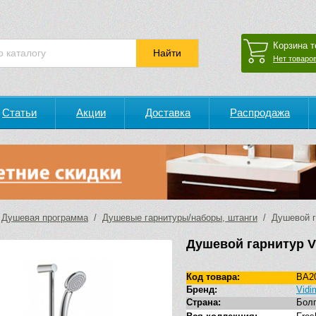
Корзина т
Нет товаров
Статьи
Акции
Доставка
Распродажа
/
Душевая программа
/
Душевые гарнитуры/наборы, штанги
/ Душевой г
Душевой гарнитур V
Код товара:
BA2
Бренд:
Vidi
Страна:
Бол