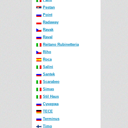
Pestan
Point
Radaway
Ravak
Raval
Reitano Rubinetteria
Riho
Roca
Salini
Santek
Scarabeo
Simas
Stil Haus
Сунержа
TECE
Terminus
Timo