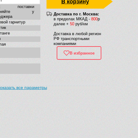
h
В корзину
ок поставки
очняйте у
Доставка по г. Москва:
еджера
в пределах МКАД -
800
р
вой гарнитур
далее +
50
руб/км
тик
танге
Доставка в любой регион
м
РФ транспортными
компаниями
лая
В избранное
оказать все параметры
ременная