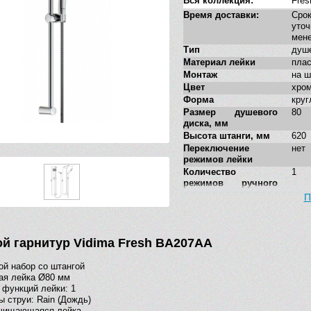
Вся коллекция:
Fres
Время доставки:
Ср
ут
мен
Тип
душе
Материал лейки
плас
Монтаж
на ш
Цвет
хро
Форма
круг
Размер душевого
80
диска, мм
Высота штанги, мм
620
Переключение
нет
режимов лейки
Количество
1
режимов ручного
душа
П
Мыльница
нет
Стилистика дизайна
сов
й гарнитур Vidima Fresh BA207AA
й набор со штангой
ая лейка Ø80 мм
 функций лейки: 1
 струи: Rain (Дождь)
чищающаяся лейка