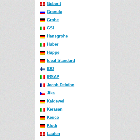
Geberit
Granula
Grohe
GSI
Hansgrohe
Huber
Huppe
Ideal Standard
IDO
IRSAP
Jacob Delafon
Jika
Kaldewei
Kerasan
Keuco
Kludi
Laufen