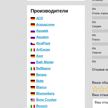
Отлично
Производители
Очень хоро
ACO
Acquazzone
Средне
Aquatek
Aquaton
Плохо
AlcaPlast
ArtCeram
Ужасно
Axor
Bath Master
BelBagno
Отзывов е
Berges
Bette
Ваша общ
Blanco
Blumenberg
Ваш отзы
Bone Crusher
Bossini