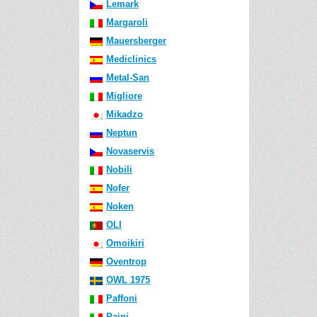
Lemark
Margaroli
Mauersberger
Mediclinics
Metal-San
Migliore
Mikadzo
Neptun
Novaservis
Nobili
Nofer
Noken
OLI
Omoikiri
Oventrop
OWL 1975
Paffoni
Paini