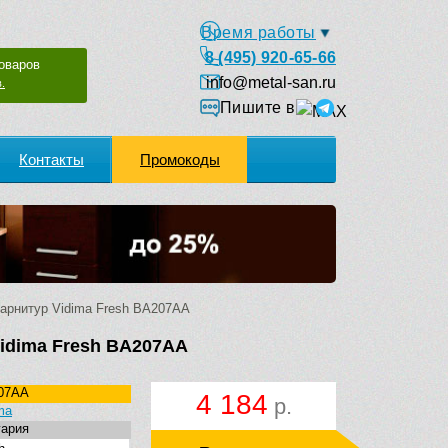
Время работы
8 (495) 920-65-66
оваров
info@metal-san.ru
.
Пишите в
Контакты
Промокоды
арнитур Vidima Fresh BA207AA
idima Fresh BA207AA
07AA
4 184
р.
ma
гария