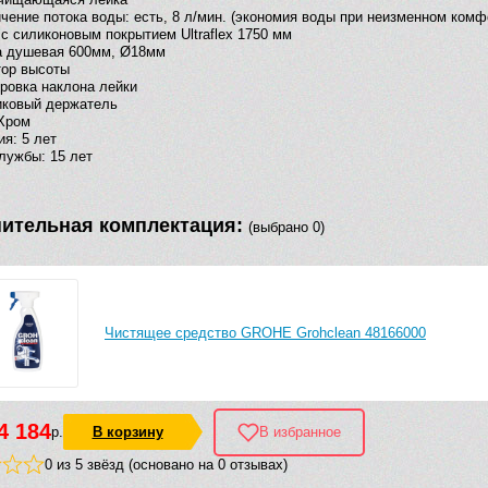
чение потока воды: есть, 8 л/мин. (экономия воды при неизменном комф
с силиконовым покрытием Ultraflex 1750 мм
а душевая 600мм, Ø18мм
тор высоты
ровка наклона лейки
иковый держатель
Хром
ия: 5 лет
лужбы: 15 лет
ительная комплектация:
(выбрано 0)
Чистящее средство GROHE Grohclean 48166000
4 184
р.
В корзину
В избранное
0 из 5 звёзд (основано на 0 отзывах)