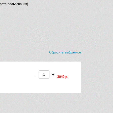
орте пользования)
Сбросить выбранное
-
+
3040 р.