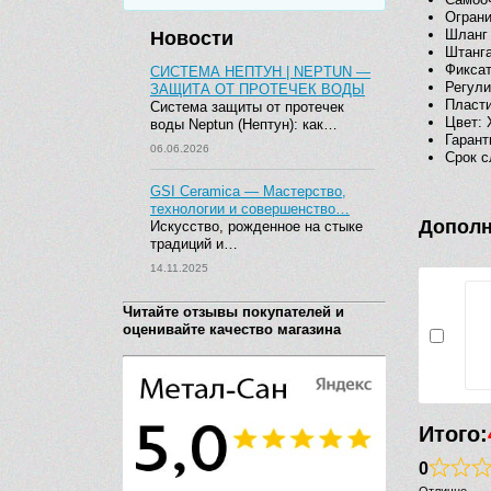
Ограни
Шланг 
Новости
Штанг
Фикса
СИСТЕМА НЕПТУН | NEPTUN —
Регули
ЗАЩИТА ОТ ПРОТЕЧЕК ВОДЫ
Пласт
Система защиты от протечек
Цвет: 
воды Neptun (Нептун): как…
Гарант
06.06.2026
Срок с
GSI Ceramica — Мастерство,
технологии и совершенство…
Дополн
Искусство, рожденное на стыке
традиций и…
14.11.2025
Читайте отзывы покупателей и
оценивайте качество магазина
Итого:
0