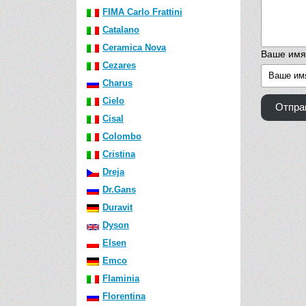
FIMA Carlo Frattini
Catalano
Ceramica Nova
Ваше имя
Cezares
Charus
Cielo
Отпра
Cisal
Colombo
Cristina
Dreja
Dr.Gans
Duravit
Dyson
Elsen
Emco
Flaminia
Florentina