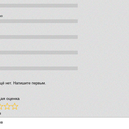
шо
щё нет. Напишите первым.
ая оценка
в