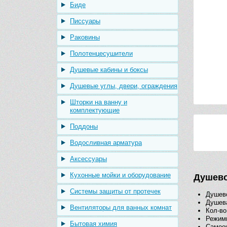
Биде
Писсуары
Раковины
Полотенцесушители
Душевые кабины и боксы
Душевые углы, двери, ограждения
Шторки на ванну и
комплектующие
Поддоны
Водосливная арматура
Аксессуары
Кухонные мойки и оборудование
Душево
Системы защиты от протечек
Душево
Душев
Вентиляторы для ванных комнат
Кол-во
Режимы
Бытовая химия
Самоо