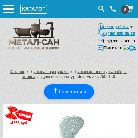
КАТАЛОГ
0
Время работы
8 (495) 920-65-66
info@metal-san.ru
Пишите в
Каталог
/
Душевая программа
/
Душевые гарнитуры/наборы,
штанги
/ Душевой гарнитур Kludi Fizz 6775091-00
Поделиться
-4256 руб.