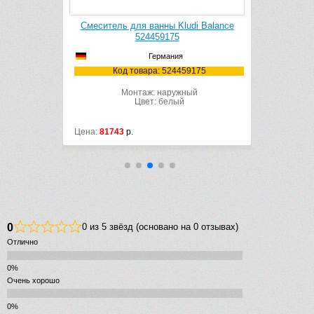
di Balance
Смеситель для ванны Kludi Balance
Смеситель
524459175
Германия
9175
Код товара: 524459175
Ко
ый
Монтаж: наружный
Цвет: белый
Цена:
81743
р.
Цена:
46258
0
0 из 5 звёзд (основано на 0 отзывах)
Отлично
Очень хорошо