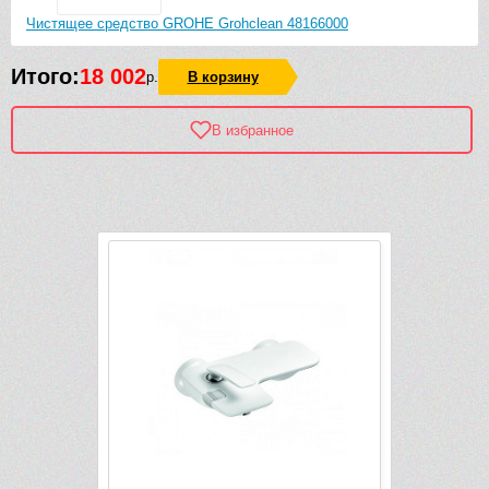
Чистящее средство GROHE Grohclean 48166000
Итого:
18 002
р.
В корзину
В избранное
Рек
-17 625 руб.