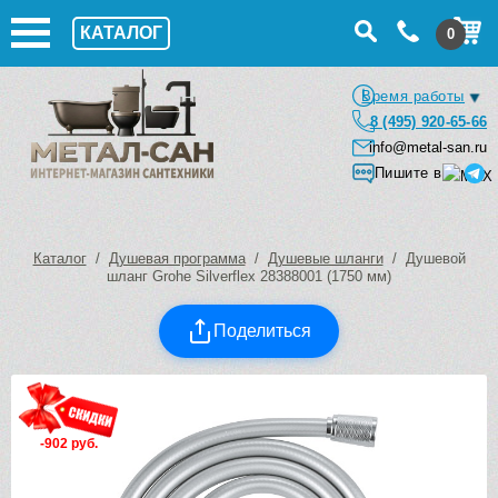
КАТАЛОГ
0
Время работы
8 (495) 920-65-66
info@metal-san.ru
Пишите в
Каталог
/
Душевая программа
/
Душевые шланги
/ Душевой
шланг Grohe Silverflex 28388001 (1750 мм)
Поделиться
-902 руб.