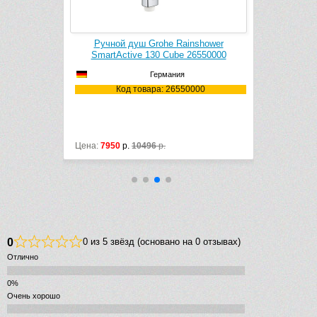
hower 130
Ручной душ Grohe Rainshower
Ручной
,5 л/мин)
SmartActive 130 Cube 26550000
SmartActive
Германия
4000
Код товара: 26550000
Ко
Цена:
7950
р.
10496
р.
Цена:
10400
0
0 из 5 звёзд (основано на 0 отзывах)
Отлично
Очень хорошо