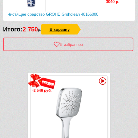
3040 р.
Чистящее средство GROHE Grohclean 48166000
Итого:
2 750
р.
В корзину
В избранное
Рек
Видео
Видео
-2 546 руб.
-3 330 руб.