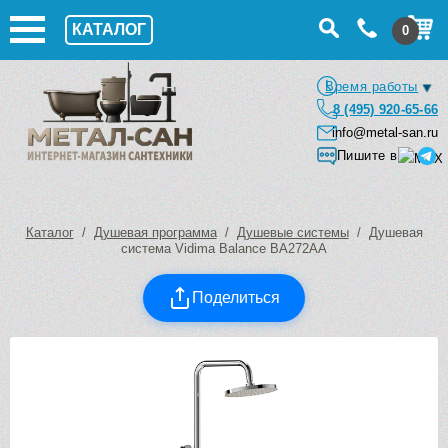
КАТАЛОГ
0
Время работы
8 (495) 920-65-66
info@metal-san.ru
Пишите в
Каталог
/
Душевая программа
/
Душевые системы
/ Душевая
система Vidima Balance BA272AA
Поделиться