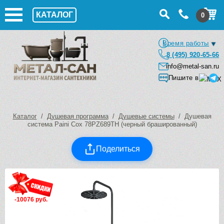
КАТАЛОГ
0
Время работы
8 (495) 920-65-66
info@metal-san.ru
Пишите в
Каталог
/
Душевая программа
/
Душевые системы
/ Душевая
система Paini Cox 78PZ689TH (черный брашированный)
Поделиться
-10076 руб.