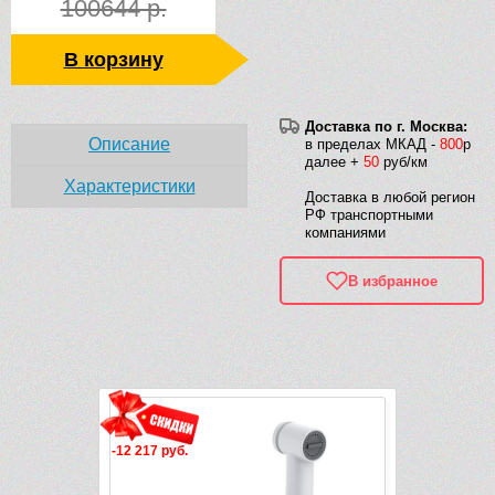
100644 р.
В корзину
Доставка по г. Москва:
Описание
в пределах МКАД -
800
р
далее +
50
руб/км
Характеристики
Доставка в любой регион
РФ транспортными
компаниями
В избранное
Рек
-12 217 руб.