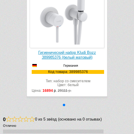
udi Bozz
Гигиенический набор Kludi Bozz
товый)
389985376 (белый матовый)
Германия
5376
Код товара: 389985376
ителем
Тип: набор со смесителем
Цвет: белый
Цена:
16894
р.
29111
р.
0
0 из 5 звёзд (основано на 0 отзывах)
Отлично