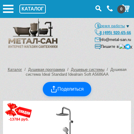
КАТАЛОГ
0
Время работы
8 (495) 920-65-66
info@metal-san.ru
Пишите в
Каталог
/
Душевая программа
/
Душевые системы
/ Душевая
система Ideal Standard Idealrain Soft A5686AA
Поделиться
-13784 руб.