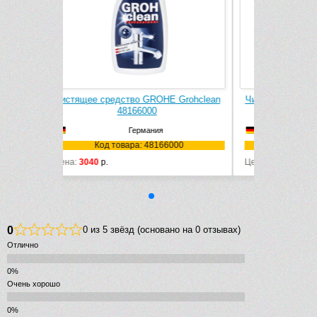
E Grohclean
Чистящее средство GROHE Grohclean
48166000
Германия
6000
Код товара: 48166000
Цена:
3040
р.
0
0 из 5 звёзд (основано на 0 отзывах)
Отлично
Очень хорошо