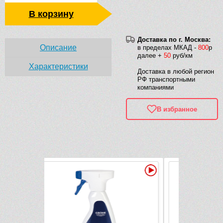
В корзину
Доставка по г. Москва:
Описание
в пределах МКАД -
800
р
далее +
50
руб/км
Характеристики
Доставка в любой регион
РФ транспортными
компаниями
В избранное
Рек
Видео
Видео