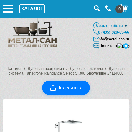
КАТАЛОГ
0
Время работы
8 (495) 920-65-66
info@metal-san.ru
Пишите в
Каталог
/
Душевая программа
/
Душевые системы
/ Душевая
система Hansgrohe Raindance Select S 300 Showerpipe 27114000
Поделиться