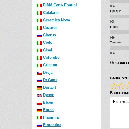
FIMA Carlo Frattini
Средне
Catalano
Ceramica Nova
Плохо
Cezares
Charus
Cielo
Ужасно
Cisal
Colombo
Отзывов е
Cristina
Dreja
Ваша общ
Dr.Gans
Duravit
Ваш отзы
Dyson
Elsen
Emco
Flaminia
Florentina