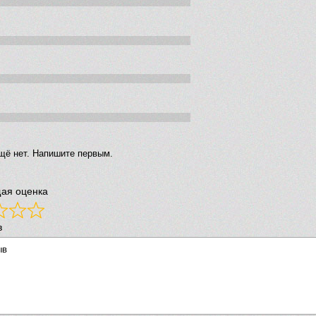
щё нет. Напишите первым.
ая оценка
в