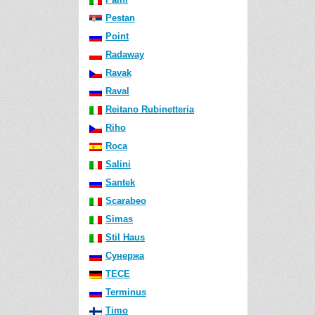
Pestan
Point
Radaway
Ravak
Raval
Reitano Rubinetteria
Riho
Roca
Salini
Santek
Scarabeo
Simas
Stil Haus
Сунержа
TECE
Terminus
Timo