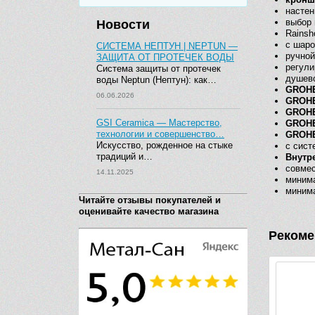
настен
выбор
Новости
Rainsh
с шаро
СИСТЕМА НЕПТУН | NEPTUN —
ручной
ЗАЩИТА ОТ ПРОТЕЧЕК ВОДЫ
регули
Система защиты от протечек
душево
воды Neptun (Нептун): как…
GROHE
06.06.2026
GROHE
GROHE
GSI Ceramica — Мастерство,
GROHE
технологии и совершенство…
GROHE
Искусство, рожденное на стыке
с сист
традиций и…
Внутр
совмес
14.11.2025
миним
минима
Читайте отзывы покупателей и
оценивайте качество магазина
Рекоме