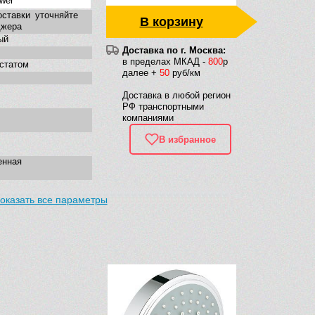
wer
оставки уточняйте
В корзину
джера
ый
Доставка по г. Москва:
в пределах МКАД -
800
р
статом
далее +
50
руб/км
Доставка в любой регион
РФ транспортными
компаниями
В избранное
енная
оказать все параметры