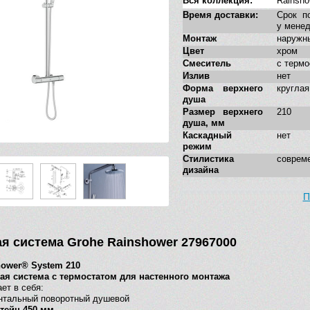
Вся коллекция:
Rainsho
Время доставки:
Срок п
у мене
Монтаж
наружн
Цвет
хром
Смеситель
с термо
Излив
нет
Форма верхнего
круглая
душа
Размер верхнего
210
душа, мм
Каскадный
нет
режим
Стилистика
соврем
дизайна
П
я система Grohe Rainshower 27967000
hower® System 210
ая система с термостатом для настенного монтажа
ет в себя:
нтальный поворотный душевой
тейн 450 мм