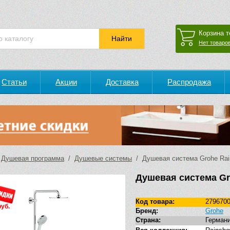
Корзина т
Нет товаров
Статьи
Акции
Доставка
Распродажа
/
Душевая программа
/
Душевые системы
/ Душевая система Grohe Rai
Душевая система Gr
Код товара:
279670
руб.
Бренд:
Grohe
Страна:
Герман