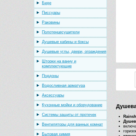
Биде
Писсуары
Раковины
Полотенцесушители
Душевые кабины и боксы
Душевые углы, двери, ограждения
Шторки на ванну и
комплектующие
Поддоны
Водосливная арматура
Аксессуары
Кухонные мойки и оборудование
Душева
Системы защиты от протечек
Rains
Душев
Вентиляторы для ванных комнат
включа
горизо
Бытовая химия
кронш