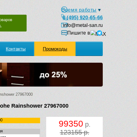
Время работы
8 (495) 920-65-66
оваров
info@metal-san.ru
.
Пишите в
Контакты
Промокоды
nshower 27967000
ohe Rainshower 27967000
00
99350
р.
123155 р.
ия