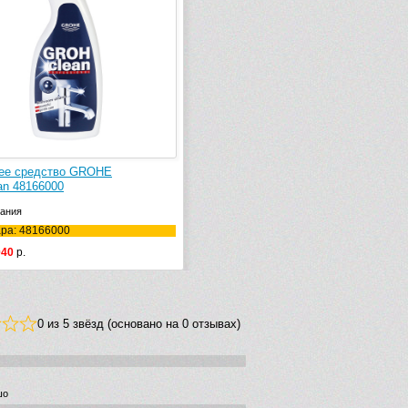
ее средство GROHE
an 48166000
ания
ара: 48166000
040
р.
0 из 5 звёзд (основано на 0 отзывах)
шо