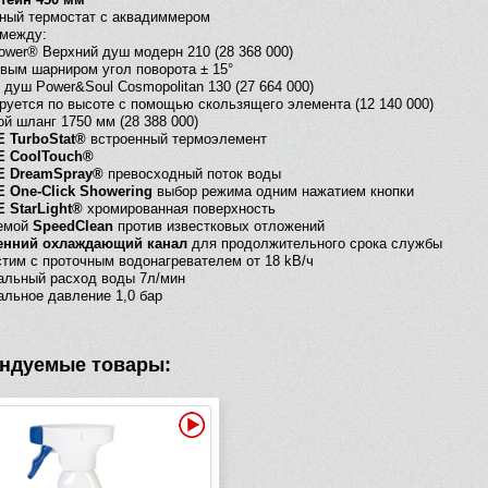
ный термостат с аквадиммером
 между:
ower® Верхний душ модерн 210 (28 368 000)
вым шарниром угол поворота ± 15°
 душ Power&Soul Cosmopolitan 130 (27 664 000)
руется по высоте с помощью скользящего элемента (12 140 000)
й шланг 1750 мм (28 388 000)
 TurboStat®
встроенный термоэлемент
 CoolTouch®
 DreamSpray®
превосходный поток воды
 One-Click Showering
выбор режима одним нажатием кнопки
 StarLight®
хромированная поверхность
емой
SpeedClean
против известковых отложений
енний охлаждающий канал
для продолжительного срока службы
тим с проточным водонагревателем от 18 kВ/ч
альный расход воды 7л/мин
льное давление 1,0 бар
ндуемые товары:
Видео