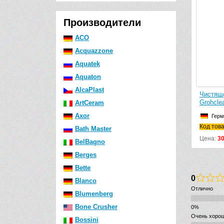
Производители
ACO
Acquazzone
Aquatek
Aquaton
AlcaPlast
Чистящ
Grohcle
ArtCeram
Axor
Герм
Код тов
Bath Master
Цена:
3
BelBagno
Berges
Bette
0
Blanco
Отлично
Blumenberg
Bone Crusher
Очень хоро
Bossini