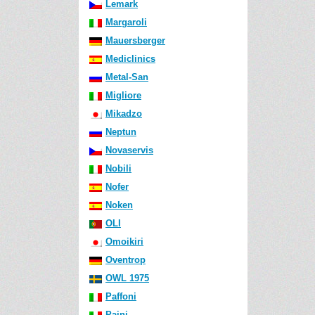
Lemark
Margaroli
Mauersberger
Mediclinics
Metal-San
Migliore
Mikadzo
Neptun
Novaservis
Nobili
Nofer
Noken
OLI
Omoikiri
Oventrop
OWL 1975
Paffoni
Paini