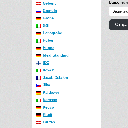
Ваше имя
Geberit
Granula
Grohe
Отпра
GSI
Hansgrohe
Huber
Huppe
Ideal Standard
IDO
IRSAP
Jacob Delafon
Jika
Kaldewei
Kerasan
Keuco
Kludi
Laufen