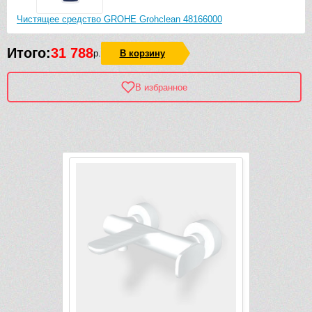
Чистящее средство GROHE Grohclean 48166000
Итого:
31 788
р.
В корзину
В избранное
Рек
Видео