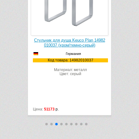
Premium T-
Стульчик для душа Keuco Plan 14982
Стульчик д
)
010037 (хром/темно-серый)
010038
Германия
/F
Код товара: 14982010037
Код
ик
Материал: металл
Цвет: серый
Цена:
51173
р.
Цена:
51173