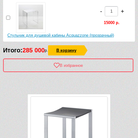
-
+
15000 р.
Стульчик для душевой кабины Acquazzone (прозрачный)
Итого:
285 000
р.
В корзину
В избранное
Рек