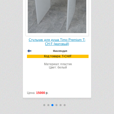
Premium T-
Стульчик для душа Timo Premium T-
Средство 
й)
CH F (матовый)
покрыти
Conditio
Финляндия
/C
Код товара: T-CH/F
Код
ик
Материал: пластик
ый
Цвет: белый
Цена:
15000
р.
Цена:
2490
р