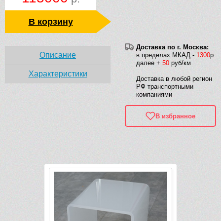
В корзину
Доставка по г. Москва:
Описание
в пределах МКАД -
1300
р
далее +
50
руб/км
Характеристики
Доставка в любой регион
РФ транспортными
компаниями
В избранное
Рек