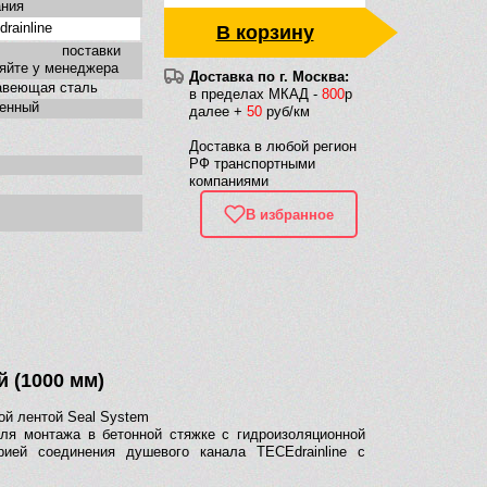
ания
rainline
В корзину
к поставки
яйте у менеджера
Доставка по г. Москва:
авеющая сталь
в пределах МКАД -
800
р
тенный
далее +
50
руб/км
Доставка в любой регион
РФ транспортными
компаниями
В избранное
 (1000 мм)
ой лентой Seal System
ля монтажа в бетонной стяжке с гидроизоляционной
рией соединения душевого канала TECEdrainline с