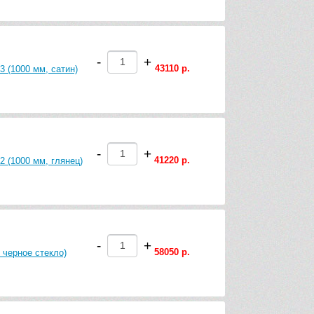
-
+
43110 р.
3 (1000 мм, сатин)
-
+
41220 р.
2 (1000 мм, глянец)
-
+
58050 р.
 черное стекло)