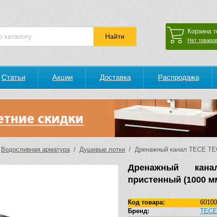
Корзина т
Нет товаров
Статьи
Акции
Доставка
Распродажа
/
Водосливная арматура
/
Душевые лотки
/ Дренажный канал TECE TECE
Дренажный кана
пристенный (1000 м
Код товара:
60100
Бренд:
TECE