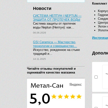
Комплект 
Новости
Корпус
Гидрои
СИСТЕМА НЕПТУН | NEPTUN —
Соедин
ЗАЩИТА ОТ ПРОТЕЧЕК ВОДЫ
Центра
Система защиты от протечек
Уклон 
воды Neptun (Нептун): как…
Уплотн
06.06.2026
Инструкц
GSI Ceramica — Мастерство,
технологии и совершенство…
Искусство, рожденное на стыке
Дополн
традиций и…
14.11.2025
Читайте отзывы покупателей и
оценивайте качество магазина