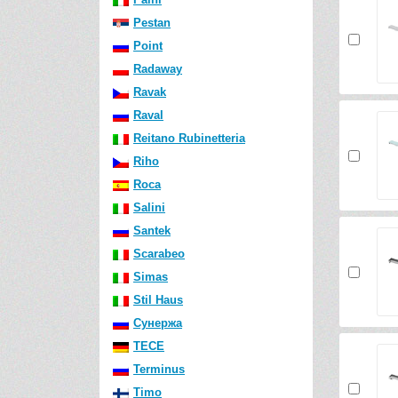
Pestan
Point
Radaway
Ravak
Raval
Reitano Rubinetteria
Riho
Roca
Salini
Santek
Scarabeo
Simas
Stil Haus
Сунержа
TECE
Terminus
Timo