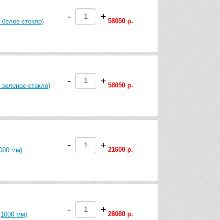
-
+
58050 р.
 белое стекло)
-
+
58050 р.
 зеленое стекло)
-
+
21600 р.
000 мм)
-
+
28080 р.
(1000 мм)