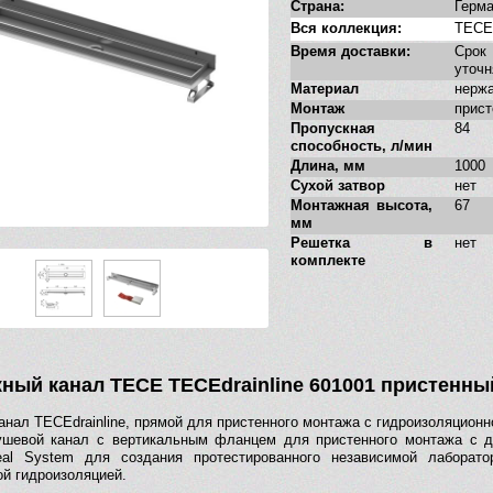
Страна:
Герм
Вся коллекция:
TECEd
Время доставки:
Сро
уточн
Материал
нерж
Монтаж
прис
Пропускная
84
способность, л/мин
Длина, мм
1000
Сухой затвор
нет
Монтажная высота,
67
мм
Решетка в
нет
комплекте
ный канал TECE TECEdrainline 601001 пристенный
анал TECEdrainline, прямой для пристенного монтажа с гидроизоляционн
шевой канал с вертикальным фланцем для пристенного монтажа с д
al System для создания протестированного независимой лаборато
ой гидроизоляцией.