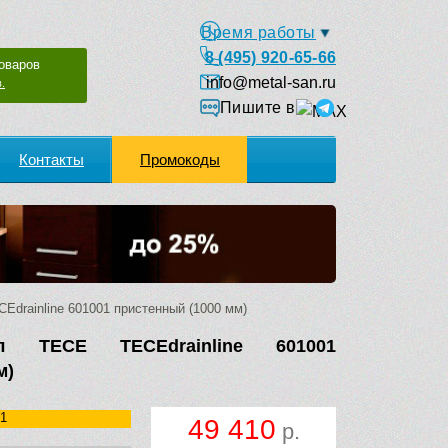
Время работы
8 (495) 920-65-66
оваров
info@metal-san.ru
.
Пишите в
Контакты
Промокоды
drainline 601001 пристенный (1000 мм)
л TECE TECEdrainline 601001
м)
1
49 410
р.