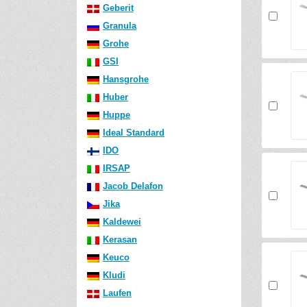
Geberit
Granula
Grohe
GSI
Hansgrohe
Huber
Huppe
Ideal Standard
IDO
IRSAP
Jacob Delafon
Jika
Kaldewei
Kerasan
Keuco
Kludi
Laufen