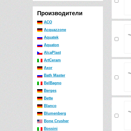
Производители
ACO
Acquazzone
Aquatek
Aquaton
AlcaPlast
ArtCeram
Axor
Bath Master
BelBagno
Berges
Bette
Blanco
Blumenberg
Bone Crusher
Bossini