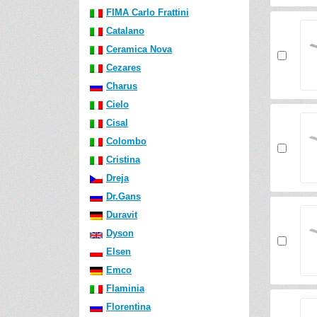
FIMA Carlo Frattini
Catalano
Ceramica Nova
Cezares
Charus
Cielo
Cisal
Colombo
Cristina
Dreja
Dr.Gans
Duravit
Dyson
Elsen
Emco
Flaminia
Florentina