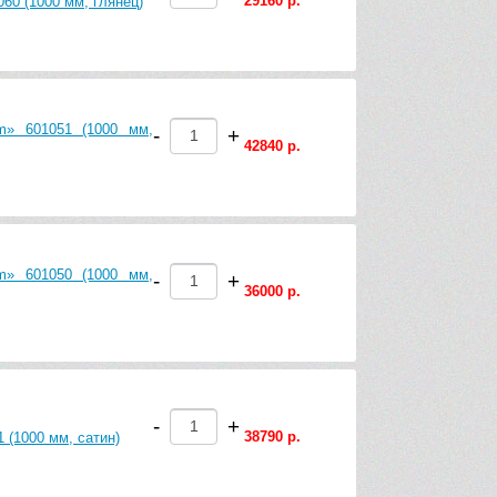
29160 р.
60 (1000 мм, глянец)
um» 601051 (1000 мм,
-
+
42840 р.
um» 601050 (1000 мм,
-
+
36000 р.
-
+
38790 р.
 (1000 мм, сатин)