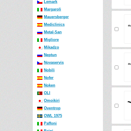
Lemark
Margaroli
Mauersberger
Mediclinics
Metal-San
Migliore
Mikadzo
Neptun
Novaservis
Nobili
Nofer
Noken
OLI
Omoikiri
Oventrop
OWL 1975
Paffoni
Paini