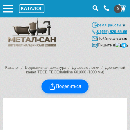
КАТАЛОГ
0
Время работы
8 (495) 920-65-66
info@metal-san.ru
Пишите в
Каталог
/
Водосливная арматура
/
Душевые лотки
/ Дренажный
канал TECE TECEdrainline 601000 (1000 мм)
Поделиться