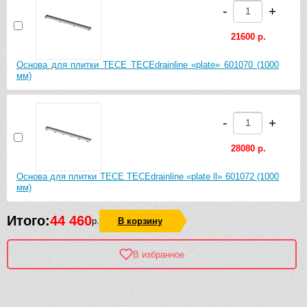
-
+
21600 р.
Основа для плитки TECE TECEdrainline «plate» 601070 (1000
мм)
-
+
28080 р.
Основа для плитки TECE TECEdrainline «plate ll» 601072 (1000
мм)
Итого:
44 460
р.
В корзину
В избранное
Рек