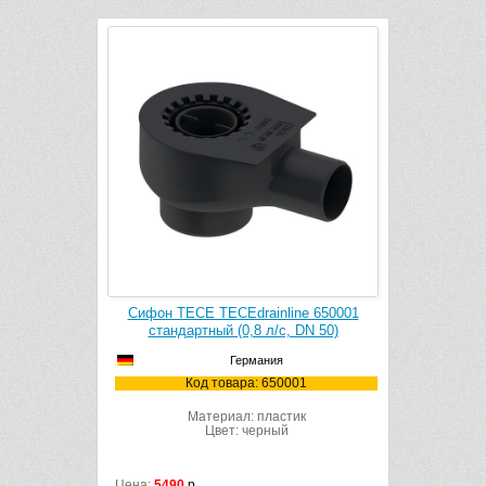
ne 650001
Сифон TECE TECEdrainline 650000
Сифон TE
 DN 50)
заниженный (0,7 л/с, DN 50)
низ
Германия
001
Код товара: 650000
К
ик
Материал: пластик
Цвет: черный
Цена:
5490
р.
Цена:
5490
р