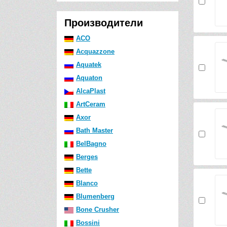
Производители
ACO
Acquazzone
Aquatek
Aquaton
AlcaPlast
ArtCeram
Axor
Bath Master
BelBagno
Berges
Bette
Blanco
Blumenberg
Bone Crusher
Bossini