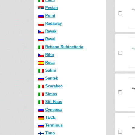
Pestan
Point
Radaway
Ravak
Raval
Reitano Rubinetteria
Riho
Roca
Salini
Santek
Scarabeo
Simas
Stil Haus
Сунержа
TECE
Terminus
Timo