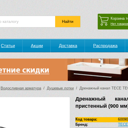
Корзина т
Нет товаров
Статьи
Акции
Доставка
Распродажа
/
Водосливная арматура
/
Душевые лотки
/ Дренажный канал TECE TECE
Дренажный кана
пристенный (900 мм
Код товара:
60090
Бренд:
TECE