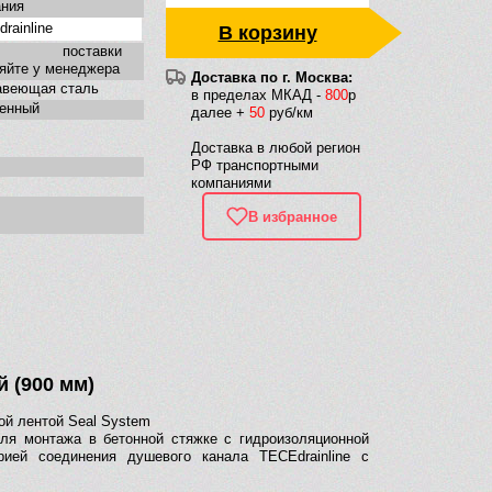
ания
rainline
В корзину
к поставки
яйте у менеджера
Доставка по г. Москва:
авеющая сталь
в пределах МКАД -
800
р
тенный
далее +
50
руб/км
Доставка в любой регион
РФ транспортными
компаниями
В избранное
 (900 мм)
ой лентой Seal System
ля монтажа в бетонной стяжке с гидроизоляционной
рией соединения душевого канала TECEdrainline с