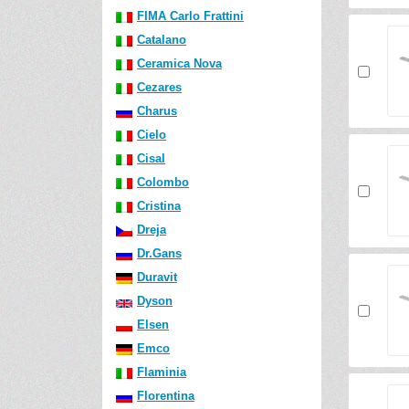
FIMA Carlo Frattini
Catalano
Ceramica Nova
Cezares
Charus
Cielo
Cisal
Colombo
Cristina
Dreja
Dr.Gans
Duravit
Dyson
Elsen
Emco
Flaminia
Florentina