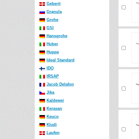
Geberit
Granula
Grohe
GSI
Hansgrohe
Huber
Huppe
Ideal Standard
IDO
IRSAP
Jacob Delafon
Jika
Kaldewei
Kerasan
Keuco
Kludi
Laufen