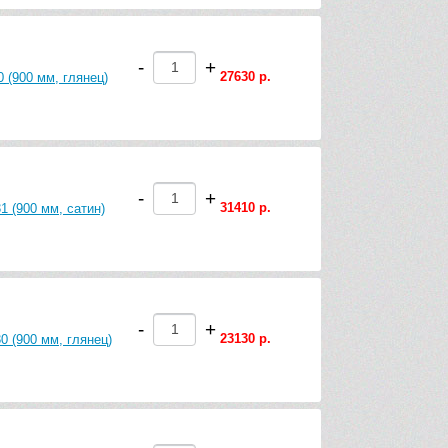
-
+
27630 р.
 (900 мм, глянец)
-
+
31410 р.
1 (900 мм, сатин)
-
+
23130 р.
0 (900 мм, глянец)