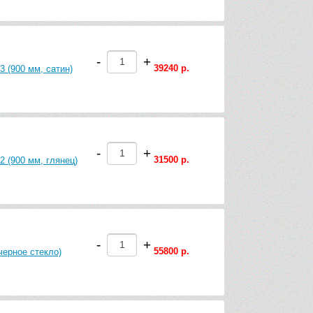
-
+
39240 р.
3 (900 мм, сатин)
-
+
31500 р.
2 (900 мм, глянец)
-
+
55800 р.
черное стекло)