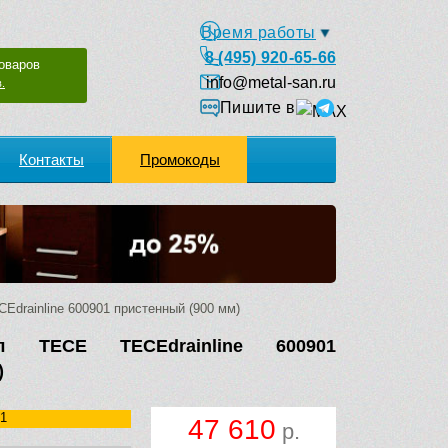
Время работы
8 (495) 920-65-66
оваров
info@metal-san.ru
.
Пишите в
Контакты
Промокоды
drainline 600901 пристенный (900 мм)
л TECE TECEdrainline 600901
)
1
47 610
р.