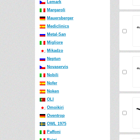
Lemark
Margaroli
Mauersberger
Mediclinics
Metal-San
Migliore
Mikadzo
Neptun
Novaservis
Nobili
Nofer
Noken
OLI
Omoikiri
Oventrop
OWL 1975
Paffoni
Paini