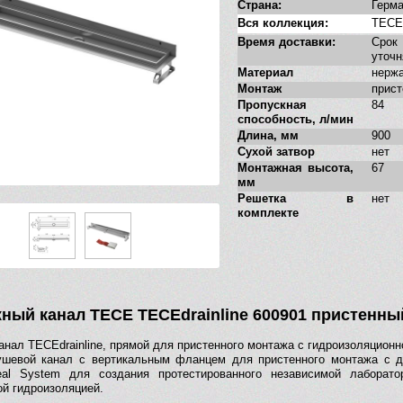
Страна:
Герм
Вся коллекция:
TECEd
Время доставки:
Сро
уточн
Материал
нерж
Монтаж
прис
Пропускная
84
способность, л/мин
Длина, мм
900
Сухой затвор
нет
Монтажная высота,
67
мм
Решетка в
нет
комплекте
ный канал TECE TECEdrainline 600901 пристенный
анал TECEdrainline, прямой для пристенного монтажа с гидроизоляционн
шевой канал с вертикальным фланцем для пристенного монтажа с д
al System для создания протестированного независимой лаборато
ой гидроизоляцией.