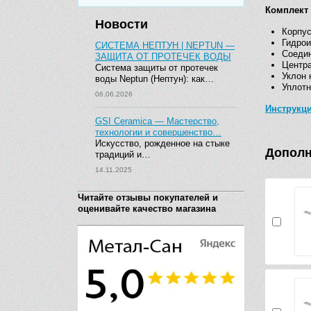
Комплект 
Новости
Корпус
Гидрои
СИСТЕМА НЕПТУН | NEPTUN —
Соедин
ЗАЩИТА ОТ ПРОТЕЧЕК ВОДЫ
Центра
Система защиты от протечек
Уклон 
воды Neptun (Нептун): как…
Уплотн
06.06.2026
Инструкц
GSI Ceramica — Мастерство,
технологии и совершенство…
Искусство, рожденное на стыке
Дополн
традиций и…
14.11.2025
Читайте отзывы покупателей и
оценивайте качество магазина