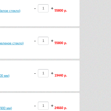
-
+
55800 р.
белое стекло)
-
+
55800 р.
зеленое стекло)
-
+
19440 р.
00 мм)
-
+
24660 р.
(900 мм)