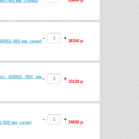
28800 р.
60 (900 мм, глянец)
-
+
38160 р.
00951 (900 мм, сатин)
um» 600950 (900 мм,
-
+
33120 р.
-
+
34650 р.
 (900 мм, сатин)